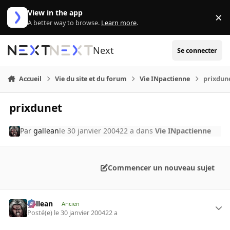
Aller au contenu
View in the app
×
Di
A better way to browse.
Learn more
.
Next
Se connecter
Accueil
Vie du site et du forum
Vie INpactienne
prixdun
prixdunet
Par
gallean
le 30 janvier 2004
22 a
dans
Vie INpactienne
Commencer un nouveau sujet
gallean
Ancien
Posté(e)
le 30 janvier 2004
22 a