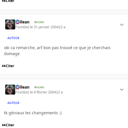
Citer
gallean
Ancien
Posté(e)
le 31 janvier 2004
22 a
AUTEUR
oki ca remarche, arf bon pas trouvé ce que je cherchais
domage
Citer
gallean
Ancien
Posté(e)
le 4 février 2004
22 a
AUTEUR
tk géniaux les changements :)
Citer