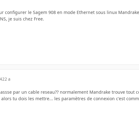
ur configurer le Sagem 908 en mode Ethernet sous linux Mandrake
NS, je suis chez Free.
04
22 a
 passse par un cable reseau?? normalement Mandrake trouve tou
, alors tu dois les mettre... les paramètres de connexion c'est co