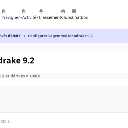
Naviguer
Activité
Classement
Clubs
Chatbox
rivés d'UNIX
Configurer Sagem 908 Mandrake 9.2
rake 9.2
D et dérivés d'UNIX
04
22 a