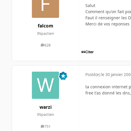
Salut
Comment qu'on fait po
Faut il renseigner les D
Merci de vos reponses
falcom
INpactien
628
messages
Citer
Posté(e)
le 30 janvier 20
ta connexion internet
free t'as donné les dns
warzi
INpactien
751
messages