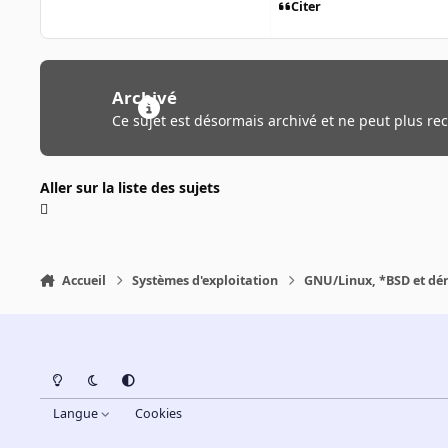
Citer
Archivé
Ce sujet est désormais archivé et ne peut plus re
Aller sur la liste des sujets
Accueil
Systèmes d'exploitation
GNU/Linux, *BSD et dé
Light Mode
Dark Mode
System Preference
Langue
Cookies