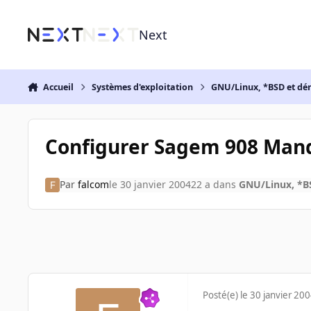
Aller au contenu
Next
Accueil
Systèmes d'exploitation
GNU/Linux, *BSD et dé
Configurer Sagem 908 Mand
Par
falcom
le 30 janvier 2004
22 a
dans
GNU/Linux, *BS
Posté(e)
le 30 janvier 20