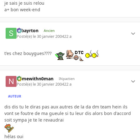
je sais je suis relou
a+ bon week-end
sebayrton
Ancien
Posté(e)
le 30 janvier 2004
22 a
t'es chez bouygues????
namewithn0man
INpactien
Posté(e)
le 30 janvier 2004
22 a
AUTEUR
dis dis tu le diras pas aux autres de la da dm team hein ils
vont se foutre de ma gueule si tu leur dis alors bon d'accord
soit sympa je te le revaudrai
hélas oui