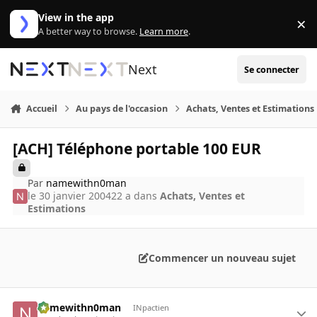
Aller au contenu
View in the app
×
Di
A better way to browse.
Learn more
.
Next
Se connecter
Accueil
Au pays de l'occasion
Achats, Ventes et Estimations
[ACH] Téléphone portable 100 EUR
Par
namewithn0man
le 30 janvier 2004
22 a
dans
Achats, Ventes et
Estimations
Commencer un nouveau sujet
namewithn0man
INpactien