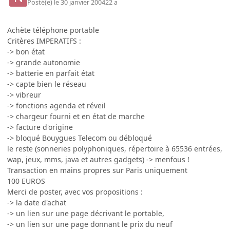
Posté(e)
le 30 janvier 2004
22 a
Achète téléphone portable
Critères IMPERATIFS :
-> bon état
-> grande autonomie
-> batterie en parfait état
-> capte bien le réseau
-> vibreur
-> fonctions agenda et réveil
-> chargeur fourni et en état de marche
-> facture d'origine
-> bloqué Bouygues Telecom ou débloqué
le reste (sonneries polyphoniques, répertoire à 65536 entrées,
wap, jeux, mms, java et autres gadgets) -> menfous !
Transaction en mains propres sur Paris uniquement
100 EUROS
Merci de poster, avec vos propositions :
-> la date d'achat
-> un lien sur une page décrivant le portable,
-> un lien sur une page donnant le prix du neuf