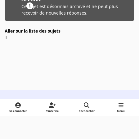
Ce sujet est désormais archivé et ne peut plus
recevoir de nouvelles réponses.
Aller sur la liste des sujets
Light Mode
Dark Mode
System Preference
Se connecter
S’inscrire
Rechercher
Menu
Langue
Cookies
Powered by
Invision Community