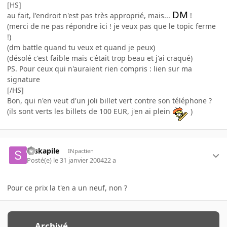
[HS]
DM
au fait, l'endroit n'est pas très approprié, mais...
!
(merci de ne pas répondre ici ! je veux pas que le topic ferme
!)
(dm battle quand tu veux et quand je peux)
(désolé c'est faible mais c'était trop beau et j'ai craqué)
PS. Pour ceux qui n'auraient rien compris : lien sur ma
signature
[/HS]
Bon, qui n'en veut d'un joli billet vert contre son téléphone ?
(ils sont verts les billets de 100 EUR, j'en ai plein
)
seskapile
INpactien
Posté(e)
le 31 janvier 2004
22 a
Pour ce prix la t'en a un neuf, non ?
Archivé