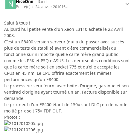
NiceOne
Banni
Posté(e)
le 24 janvier 2010
16 a
Salut à tous !
Aujourd'hui petite vente d'un Xeon E3110 acheté le 22 Avril
2008.
C'est un E8400 version serveur (qui a du passer avec succès
plus de tests de stabilité avant d'être commercialisé) qui
fonctionne sur n'importe quelle carte mère grand public
comme les P5K et P5Q d'ASUS. Les deux seules conditions sont
que la carte mère soit en socket 775 et qu'elle accepte les
CPUs en 45 nm. Le CPU offrira exactement les mêmes
performances qu'un E8400.
Le processeur sera fourni avec boîte d'origine, garantie et son
ventirad d'origine ayant tourné un an. Facture disponible sur
demande.
Le prix neuf d'un E8400 étant de 150¤ sur LDLC j'en demande
moitié prix soit 75¤ FDP OUT.
Photos :