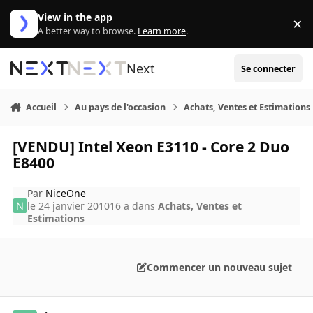
Aller au contenu
View in the app
×
Di
A better way to browse.
Learn more
.
Next
Se connecter
Accueil
Au pays de l'occasion
Achats, Ventes et Estimations
[VENDU] Intel Xeon E3110 - Core 2 Duo
E8400
Par
NiceOne
le 24 janvier 2010
16 a
dans
Achats, Ventes et
Estimations
Commencer un nouveau sujet