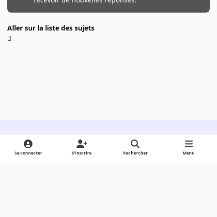
Aller sur la liste des sujets
Light Mode
Dark Mode
System Preference
Se connecter
S’inscrire
Rechercher
Menu
Langue
Cookies
Powered by
Invision Community