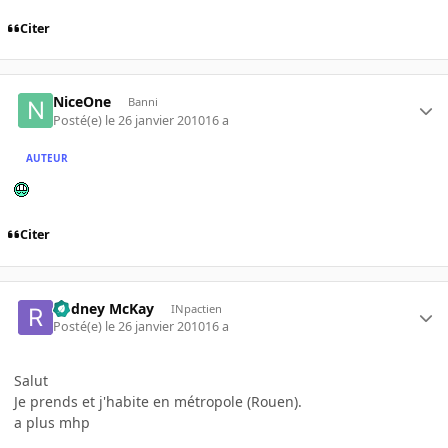
Citer
NiceOne
Banni
Posté(e)
le 26 janvier 2010
16 a
AUTEUR
Citer
Rodney McKay
INpactien
Posté(e)
le 26 janvier 2010
16 a
Salut
Je prends et j'habite en métropole (Rouen).
a plus mhp