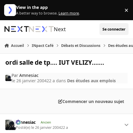
Aller au contenu
View in the app
×
Di
A better way to browse.
Learn more
.
Next
Se connecter
Accueil
INpact Café
Débats et Discussions
Des études a
ordi salle de tp.... IUT VELIZY.......
Par
Amnesiac
le 26 janvier 2004
22 a
dans
Des études aux emplois
Commencer un nouveau sujet
Amnesiac
Ancien
Posté(e)
le 26 janvier 2004
22 a