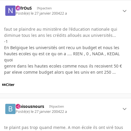
NiTrOuS
INpactien
Posté(e)
le 27 janvier 2004
22 a
faut se plaindre au ministère de l'éducation nationale qui
diminue tous les ans les crédits alloués aux universités...
-1
En Belgique les universités ont recu un budget et nous les
hautes ecoles qu est ce qu on a .... RIEN , 0 , NADA , KEDAL
quoi
genre dans les hautes ecoles comme nous ils recoivent 50 €
par eleve comme budget alors que les univ en ont 250 ...
Citer
bibisousnours
INpactien
Posté(e)
le 27 janvier 2004
22 a
te plaint pas trop quand meme. A mon école ils ont viré tous