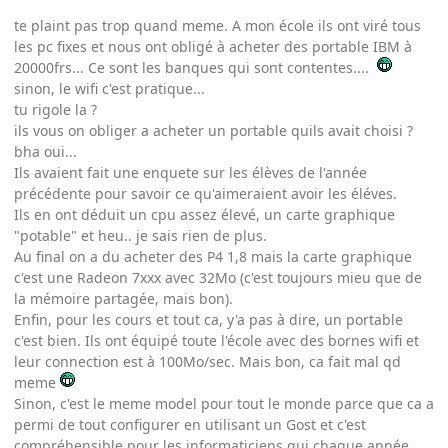
te plaint pas trop quand meme. A mon école ils ont viré tous
les pc fixes et nous ont obligé à acheter des portable IBM à
20000frs... Ce sont les banques qui sont contentes....
sinon, le wifi c'est pratique...
tu rigole la ?
ils vous on obliger a acheter un portable quils avait choisi ?
bha oui...
Ils avaient fait une enquete sur les élèves de l'année
précédente pour savoir ce qu'aimeraient avoir les éléves.
Ils en ont déduit un cpu assez élevé, un carte graphique
"potable" et heu.. je sais rien de plus.
Au final on a du acheter des P4 1,8 mais la carte graphique
c'est une Radeon 7xxx avec 32Mo (c'est toujours mieu que de
la mémoire partagée, mais bon).
Enfin, pour les cours et tout ca, y'a pas à dire, un portable
c'est bien. Ils ont équipé toute l'école avec des bornes wifi et
leur connection est à 100Mo/sec. Mais bon, ca fait mal qd
meme
Sinon, c'est le meme model pour tout le monde parce que ca a
permi de tout configurer en utilisant un Gost et c'est
compréhensible pour les informaticiens qui chaque année