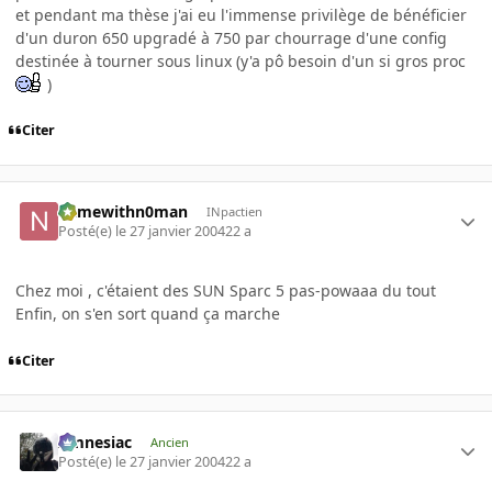
et pendant ma thèse j'ai eu l'immense privilège de bénéficier
d'un duron 650 upgradé à 750 par chourrage d'une config
destinée à tourner sous linux (y'a pô besoin d'un si gros proc
)
Citer
namewithn0man
INpactien
Posté(e)
le 27 janvier 2004
22 a
Chez moi , c'étaient des SUN Sparc 5 pas-powaaa du tout
Enfin, on s'en sort quand ça marche
Citer
Amnesiac
Ancien
Posté(e)
le 27 janvier 2004
22 a