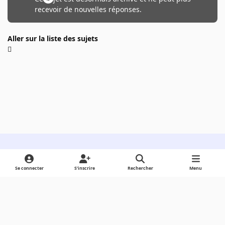
recevoir de nouvelles réponses.
Aller sur la liste des sujets
Light Mode
Dark Mode
System Preference
Se connecter
S’inscrire
Rechercher
Menu
Langue
Cookies
Powered by
Invision Community