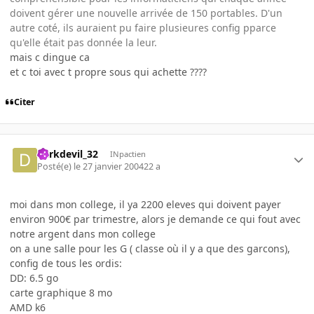
doivent gérer une nouvelle arrivée de 150 portables. D'un
autre coté, ils auraient pu faire plusieures config pparce
qu'elle était pas donnée la leur.
mais c dingue ca
et c toi avec t propre sous qui achette ????
Citer
darkdevil_32
INpactien
Posté(e)
le 27 janvier 2004
22 a
moi dans mon college, il ya 2200 eleves qui doivent payer
environ 900€ par trimestre, alors je demande ce qui fout avec
notre argent dans mon college
on a une salle pour les G ( classe où il y a que des garcons),
config de tous les ordis:
DD: 6.5 go
carte graphique 8 mo
AMD k6