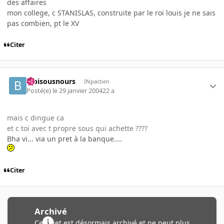
des affaires
mon college, c STANISLAS, construite par le roi louis je ne sais
pas combien, pt le XV
Citer
bibisousnours
INpactien
Posté(e)
le 29 janvier 2004
22 a
mais c dingue ca
et c toi avec t propre sous qui achette ????
Bha vi... via un pret à la banque....
Citer
Archivé
Ce sujet est désormais archivé et ne peut plus