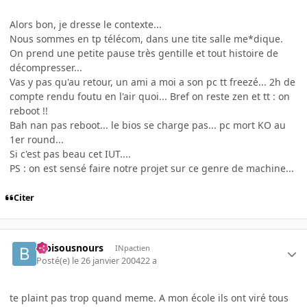
Alors bon, je dresse le contexte...
Nous sommes en tp télécom, dans une tite salle me*dique.
On prend une petite pause très gentille et tout histoire de
décompresser...
Vas y pas qu'au retour, un ami a moi a son pc tt freezé... 2h de
compte rendu foutu en l'air quoi... Bref on reste zen et tt : on
reboot !!
Bah nan pas reboot... le bios se charge pas... pc mort KO au
1er round...
Si c'est pas beau cet IUT....
PS : on est sensé faire notre projet sur ce genre de machine...
Citer
bibisousnours
INpactien
Posté(e)
le 26 janvier 2004
22 a
te plaint pas trop quand meme. A mon école ils ont viré tous