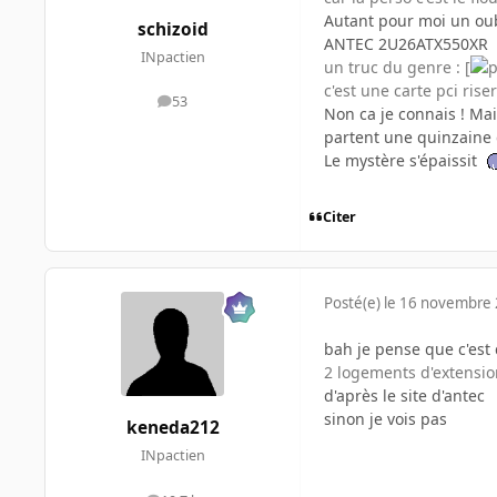
Autant pour moi un oubl
schizoid
ANTEC 2U26ATX550XR
INpactien
un truc du genre : [
c'est une carte pci rise
53
messages
Non ca je connais ! Mai
partent une quinzaine 
Le mystère s'épaissit
Citer
Posté(e)
le 16 novembre
bah je pense que c'est 
2 logements d'extensio
d'après le site d'antec
sinon je vois pas
keneda212
INpactien