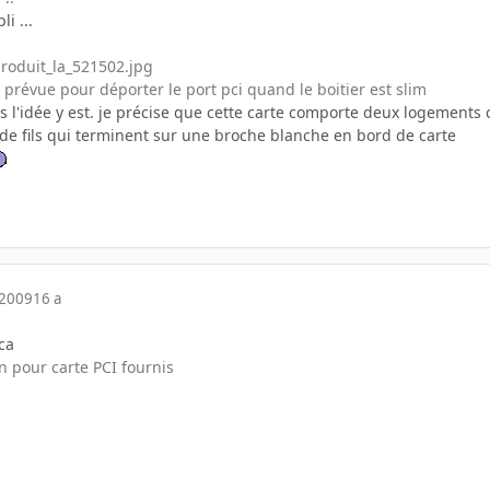
i ...
r prévue pour déporter le port pci quand le boitier est slim
s l'idée y est. je précise que cette carte comporte deux logements c
de fils qui terminent sur une broche blanche en bord de carte
 2009
16 a
ca
n pour carte PCI fournis