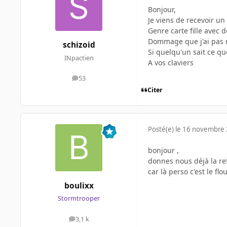
Bonjour,
Je viens de recevoir un
Genre carte fille avec 
Dommage que j'ai pas
schizoid
Si quelqu'un sait ce q
INpactien
A vos claviers
53
messages
Citer
Posté(e)
le 16 novembre
bonjour ,
donnes nous déjà la ref
car là perso c'est le flou
boulixx
Stormtrooper
3,1 k
messages