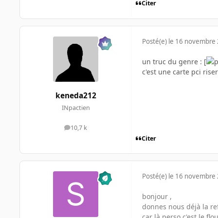
Citer
Posté(e)
le 16 novembre
un truc du genre : [
c'est une carte pci rise
keneda212
INpactien
10,7 k
messages
Citer
Posté(e)
le 16 novembre
bonjour ,
donnes nous déjà la ref
car là perso c'est le flou