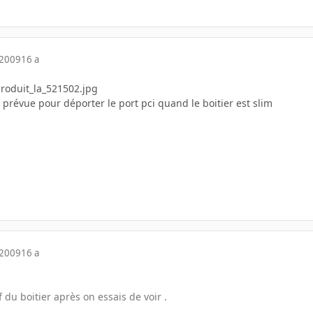
 2009
16 a
r prévue pour déporter le port pci quand le boitier est slim
 2009
16 a
 du boitier après on essais de voir .
 ..