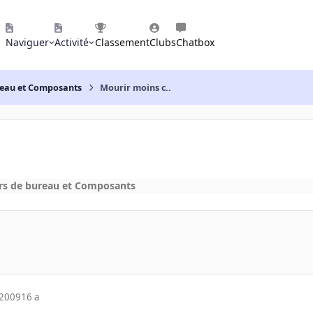
Naviguer
Activité
Classement
Clubs
Chatbox
reau et Composants
Mourir moins c..
rs de bureau et Composants
 2009
16 a