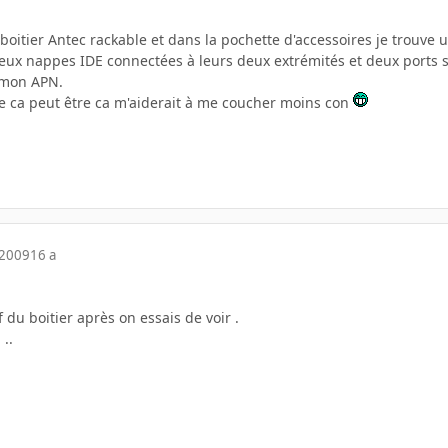
 boitier Antec rackable et dans la pochette d'accessoires je trouve 
deux nappes IDE connectées à leurs deux extrémités et deux ports su
 mon APN.
ue ca peut être ca m'aiderait à me coucher moins con
 2009
16 a
 du boitier après on essais de voir .
 ..