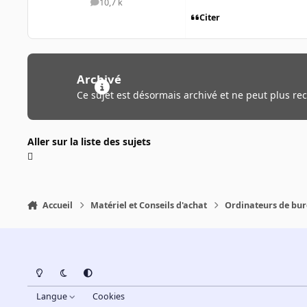
10,7 k
messages
Citer
Archivé
Ce sujet est désormais archivé et ne peut plus re
Aller sur la liste des sujets
Accueil
Matériel et Conseils d'achat
Ordinateurs de bu
Light Mode
Dark Mode
System Preference
Langue
Cookies