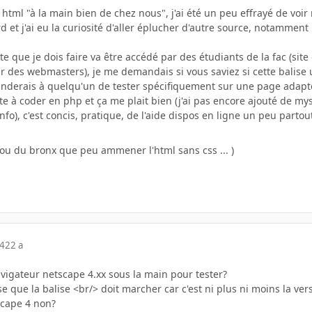
html "à la main bien de chez nous", j'ai été un peu effrayé de voir
et j'ai eu la curiosité d'aller éplucher d'autre source, notamment in
te que je dois faire va être accédé par des étudiants de la fac (site
ur des webmasters), je me demandais si vous saviez si cette balise
anderais à quelqu'un de tester spécifiquement sur une page adap
 à coder en php et ça me plait bien (j'ai pas encore ajouté de mysql,
fo), c'est concis, pratique, de l'aide dispos en ligne un peu partout
 ou du bronx que peu ammener l'html sans css ... )
04
22 a
avigateur netscape 4.xx sous la main pour tester?
 que la balise <br/> doit marcher car c'est ni plus ni moins la vers
scape 4 non?