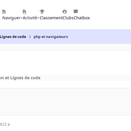
Naviguer
Activité
Classement
Clubs
Chatbox
Lignes de code
php et navigateurs
n et Lignes de code
04
22 a