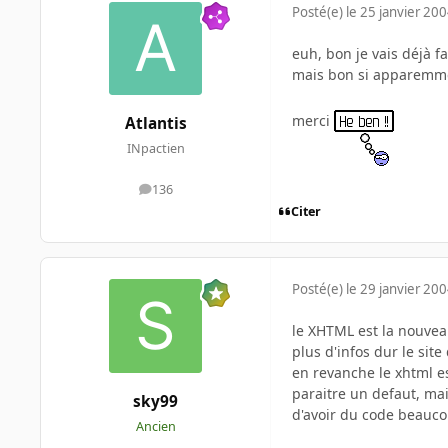
Posté(e)
le 25 janvier 20
euh, bon je vais déjà 
mais bon si apparemmen
merci
Atlantis
INpactien
136
messages
Citer
Posté(e)
le 29 janvier 20
le XHTML est la nouve
plus d'infos dur le sit
en revanche le xhtml es
paraitre un defaut, mai
sky99
d'avoir du code beauco
Ancien