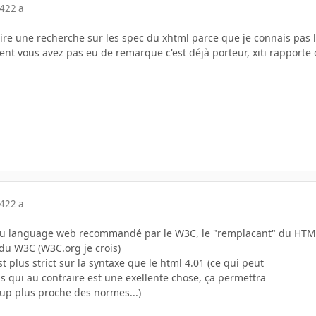
04
22 a
faire une recherche sur les spec du xhtml parce que je connais pas
t vous avez pas eu de remarque c'est déjà porteur, xiti rapporte d
04
22 a
au language web recommandé par le W3C, le "remplacant" du HTML 
e du W3C (W3C.org je crois)
t plus strict sur la syntaxe que le html 4.01 (ce qui peut
s qui au contraire est une exellente chose, ça permettra
up plus proche des normes...)