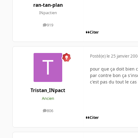
ran-tan-plan
INpactien
919
messages
Citer
Posté(e)
le 25 janvier 20
pour que ça doit bien c
par contre bon ça s'ins
c'est pas du tout le ca
Tristan_INpact
Ancien
806
messages
Citer