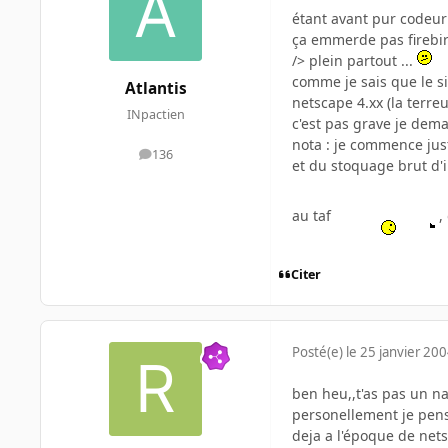
étant avant pur codeur 
ça emmerde pas firebird 
/> plein partout ...
comme je sais que le si
Atlantis
netscape 4.xx (la terre
INpactien
c'est pas grave je dem
nota : je commence juste
136
messages
et du stoquage brut d'in
au taf
,
Citer
Posté(e)
le 25 janvier 20
ben heu,,t'as pas un n
personellement je pense
deja a l'époque de net