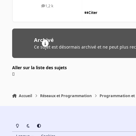
1,2 k
messages
Citer
Archivé
Ce sujet est désormais archivé et ne peut plus re
Aller sur la liste des sujets
Accueil
Réseaux et Programmation
Programmation et 
Light Mode
Dark Mode
System Preference