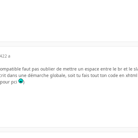
04
22 a
ompatible faut pas oublier de mettre un espace entre le br et le sl
crit dans une démarche globale, soit tu fais tout ton code en xhtml s
s pour pci
)