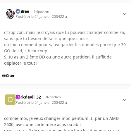
PhiBee
INpactien
Posté(e)
le 24 janvier 2004
22 a
c trop con, mais je croyais que tu pouvais changer comme sa,
sans que ta besion de faire quelque chose
on faiit comment pour sauvegarder les données parce que 30
GO de cd, c beaucoup
Si tu as un 2ième DD ou une autre partition, il suffit de
déplacer le tout !
Citer
darkdevil_32
INpactien
Posté(e)
le 24 janvier 2004
22 a
comme moi, je veux changer mon pentium III par un AMD
2600, avec une carte mere asus ou abit
mais si on a 2 disques dur, on transfere les données sur la