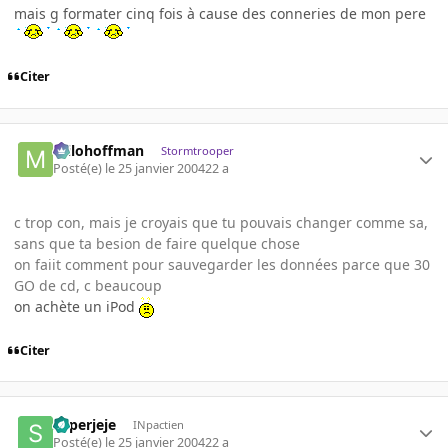
mais g formater cinq fois à cause des conneries de mon pere
Citer
milohoffman
Stormtrooper
Posté(e)
le 25 janvier 2004
22 a
c trop con, mais je croyais que tu pouvais changer comme sa,
sans que ta besion de faire quelque chose
on faiit comment pour sauvegarder les données parce que 30
GO de cd, c beaucoup
on achète un iPod
Citer
superjeje
INpactien
Posté(e)
le 25 janvier 2004
22 a