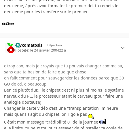
deuxieme, àprès avoir formater le premier dd, tu remets le
deuxieme pour les transfere sur le premier
Citer
myxomatosis
INpactien
Posté(e)
le 24 janvier 2004
22 a
c trop con, mais je croyais que tu pouvais changer comme sa,
sans que ta besion de faire quelque chose
on faiit comment pour sauvegarder les données parce que 30
GO de cd, c beaucoup
Ben cé plutôt dur... le chipset c'est ni plus ni moins le système
nerveux du PC, le processeur étant le cerveau (pour faire une
analogie douteuse)
Changer la carte vidéo c'est une ''transplantation'' mineure
mais quans s'agit du chipset, on rigole pas
C'était mon message ''crédibilité 0'' de la journée
à la limite, tu peux toujours essayer de réinstaller ta copie de