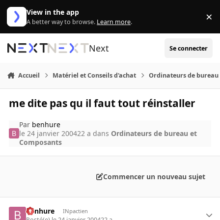
Aller au contenu
View in the app
×
Di
A better way to browse.
Learn more
.
Next
Se connecter
Accueil
Matériel et Conseils d'achat
Ordinateurs de bureau
me dite pas qu il faut tout réinstaller
Par
benhure
le 24 janvier 2004
22 a
dans
Ordinateurs de bureau et
Composants
Commencer un nouveau sujet
benhure
INpactien
Posté(e)
le 24 janvier 2004
22 a