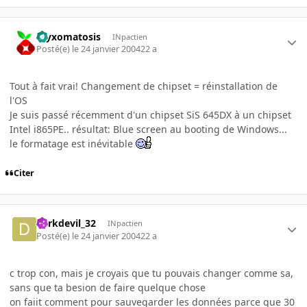
myxomatosis
INpactien
Posté(e)
le 24 janvier 2004
22 a
Tout à fait vrai! Changement de chipset = réinstallation de
l'OS
Je suis passé récemment d'un chipset SiS 645DX à un chipset
Intel i865PE.. résultat: Blue screen au booting de Windows...
le formatage est inévitable
Citer
darkdevil_32
INpactien
Posté(e)
le 24 janvier 2004
22 a
c trop con, mais je croyais que tu pouvais changer comme sa,
sans que ta besion de faire quelque chose
on faiit comment pour sauvegarder les données parce que 30