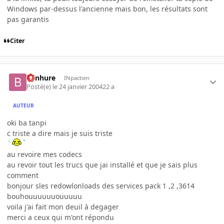
Windows par-dessus l'ancienne mais bon, les résultats sont
pas garantis
Citer
benhure
INpactien
Posté(e)
le 24 janvier 2004
22 a
AUTEUR
oki ba tanpi
c triste a dire mais je suis triste
au revoire mes codecs
au revoir tout les trucs que jai installé et que je sais plus
comment
bonjour sles redowlonloads des services pack 1 ,2 ,3614
bouhouuuuuuouuuuu
voila j'ai fait mon deuil à degager
merci a ceux qui m'ont répondu