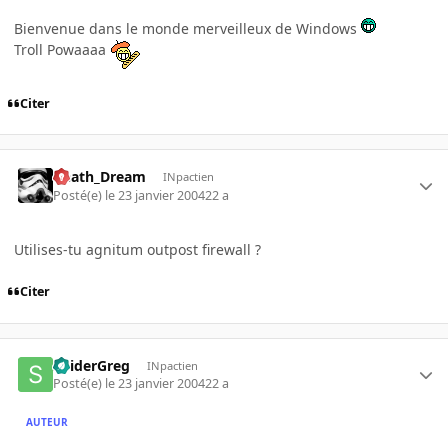
Bienvenue dans le monde merveilleux de Windows
Troll Powaaaa
Citer
Death_Dream
INpactien
Posté(e)
le 23 janvier 2004
22 a
Utilises-tu agnitum outpost firewall ?
Citer
SpiderGreg
INpactien
Posté(e)
le 23 janvier 2004
22 a
AUTEUR