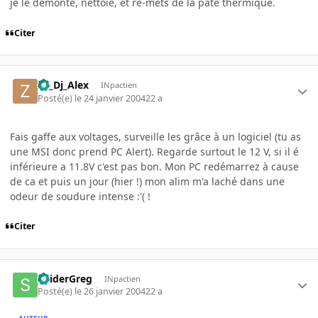
je le démonte, nettoie, et re-mets de la pâte thermique.
Citer
Ze_Dj_Alex
INpactien
Posté(e)
le 24 janvier 2004
22 a
Fais gaffe aux voltages, surveille les grâce à un logiciel (tu as
une MSI donc prend PC Alert). Regarde surtout le 12 V, si il é
inférieure a 11.8V c'est pas bon. Mon PC redémarrez à cause
de ca et puis un jour (hier !) mon alim m'a laché dans une
odeur de soudure intense :'( !
Citer
SpiderGreg
INpactien
Posté(e)
le 26 janvier 2004
22 a