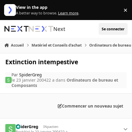
Aller au contenu
View in the app
×
Di
A better way to browse.
Learn more
.
Next
Se connecter
Accueil
Matériel et Conseils d'achat
Ordinateurs de bureau
Extinction intempestive
Par
SpiderGreg
le 23 janvier 2004
22 a
dans
Ordinateurs de bureau et
Composants
Commencer un nouveau sujet
SpiderGreg
INpactien
Posté(e)
le 23 janvier 2004
22 a