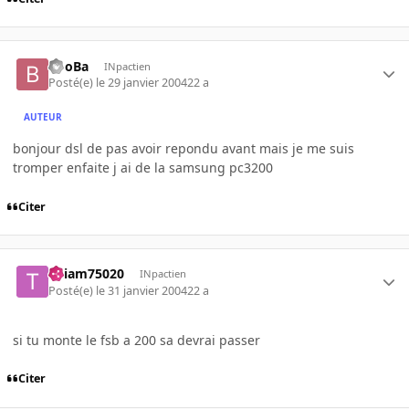
BooBa
INpactien
Posté(e)
le 29 janvier 2004
22 a
AUTEUR
bonjour dsl de pas avoir repondu avant mais je me suis
tromper enfaite j ai de la samsung pc3200
Citer
Thiam75020
INpactien
Posté(e)
le 31 janvier 2004
22 a
si tu monte le fsb a 200 sa devrai passer
Citer