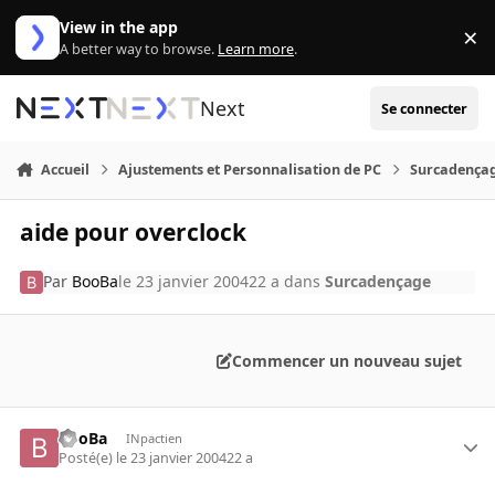
Aller au contenu
View in the app
×
Di
A better way to browse.
Learn more
.
Next
Se connecter
Accueil
Ajustements et Personnalisation de PC
Surcadença
aide pour overclock
Par
BooBa
le 23 janvier 2004
22 a
dans
Surcadençage
Commencer un nouveau sujet
BooBa
INpactien
Posté(e)
le 23 janvier 2004
22 a