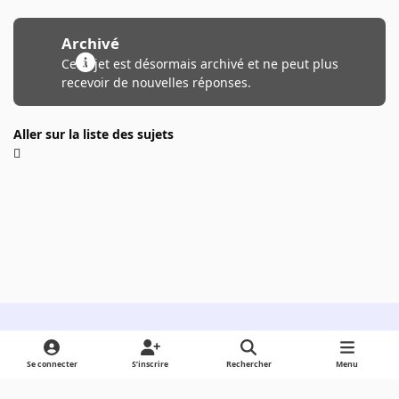
Archivé
Ce sujet est désormais archivé et ne peut plus
recevoir de nouvelles réponses.
Aller sur la liste des sujets
Light Mode
Dark Mode
System Preference
Se connecter
S’inscrire
Rechercher
Menu
Langue
Cookies