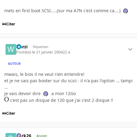
mets en first boot SCSI.....(sur ma A7N c'est comme ca....)
Citer
warzi
INpactien
Posté(e)
le 21 janvier 2004
22 a
AUTEUR
mwais, le bios il ne veut rien entendre!
et je ne sais pas booter sur du scsii : il n'a pas l'option ... tampi
...
je vais devoir dire
a mon 12Go
c'est pas un disque de 120 que j'ai c'est 2 disque !!
Citer
Dark26
Ancien