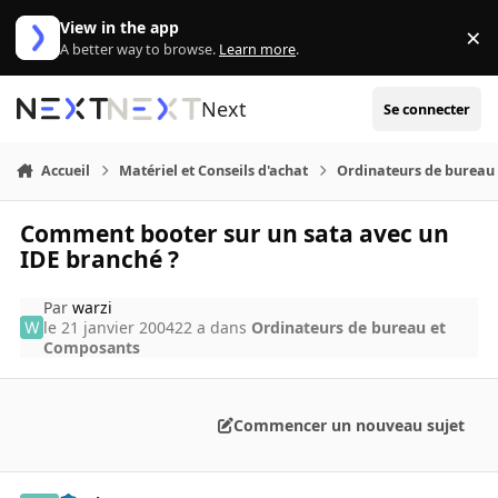
Aller au contenu
View in the app
×
Di
A better way to browse.
Learn more
.
Next
Se connecter
Accueil
Matériel et Conseils d'achat
Ordinateurs de bureau
Comment booter sur un sata avec un
IDE branché ?
Par
warzi
le 21 janvier 2004
22 a
dans
Ordinateurs de bureau et
Composants
Commencer un nouveau sujet