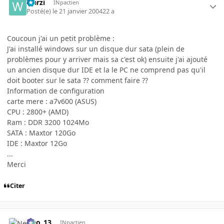
warzi
INpactien
Posté(e)
le 21 janvier 2004
22 a
Coucoun j'ai un petit problème :
J'ai installé windows sur un disque dur sata (plein de
problèmes pour y arriver mais sa c'est ok) ensuite j'ai ajouté
un ancien disque dur IDE et la le PC ne comprend pas qu'il
doit booter sur le sata ?? comment faire ??
Information de configuration
carte mere : a7v600 (ASUS)
CPU : 2800+ (AMD)
Ram : DDR 3200 1024Mo
SATA : Maxtor 120Go
IDE : Maxtor 12Go
...
Merci
Citer
Neo_13
INpactien