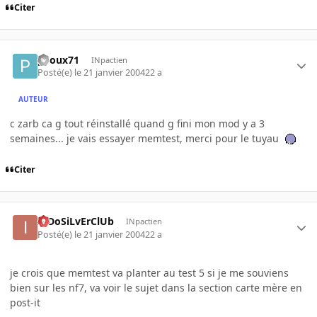
Citer
piloux71
INpactien
Posté(e)
le 21 janvier 2004
22 a
AUTEUR
c zarb ca g tout réinstallé quand g fini mon mod y a 3
semaines... je vais essayer memtest, merci pour le tuyau
Citer
InDoSiLvErClUb
INpactien
Posté(e)
le 21 janvier 2004
22 a
je crois que memtest va planter au test 5 si je me souviens
bien sur les nf7, va voir le sujet dans la section carte mère en
post-it