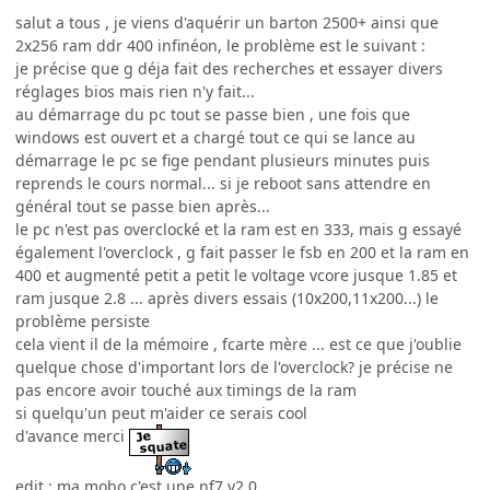
salut a tous , je viens d'aquérir un barton 2500+ ainsi que
2x256 ram ddr 400 infinéon, le problème est le suivant :
je précise que g déja fait des recherches et essayer divers
réglages bios mais rien n'y fait...
au démarrage du pc tout se passe bien , une fois que
windows est ouvert et a chargé tout ce qui se lance au
démarrage le pc se fige pendant plusieurs minutes puis
reprends le cours normal... si je reboot sans attendre en
général tout se passe bien après...
le pc n'est pas overclocké et la ram est en 333, mais g essayé
également l'overclock , g fait passer le fsb en 200 et la ram en
400 et augmenté petit a petit le voltage vcore jusque 1.85 et
ram jusque 2.8 ... après divers essais (10x200,11x200...) le
problème persiste
cela vient il de la mémoire , fcarte mère ... est ce que j'oublie
quelque chose d'important lors de l'overclock? je précise ne
pas encore avoir touché aux timings de la ram
si quelqu'un peut m'aider ce serais cool
d'avance merci
edit : ma mobo c'est une nf7 v2.0