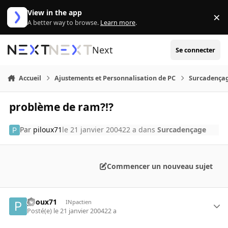
Aller au contenu
View in the app
×
Di
A better way to browse.
Learn more
.
Next
Se connecter
Accueil
Ajustements et Personnalisation de PC
Surcadença
problème de ram?!?
Par
piloux71
le 21 janvier 2004
22 a
dans
Surcadençage
Commencer un nouveau sujet
piloux71
INpactien
Posté(e)
le 21 janvier 2004
22 a