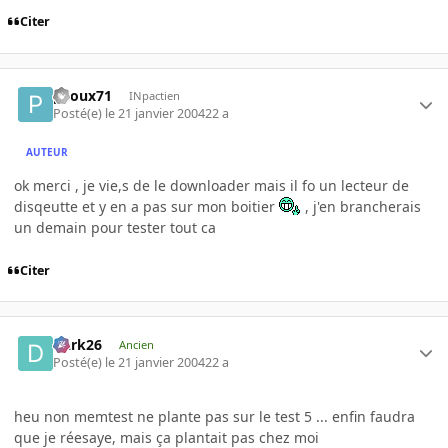
Citer
piloux71
INpactien
Posté(e)
le 21 janvier 2004
22 a
AUTEUR
ok merci , je vie,s de le downloader mais il fo un lecteur de
disqeutte et y en a pas sur mon boitier
, j'en brancherais
un demain pour tester tout ca
Citer
Dark26
Ancien
Posté(e)
le 21 janvier 2004
22 a
heu non memtest ne plante pas sur le test 5 ... enfin faudra
que je réesaye, mais ça plantait pas chez moi