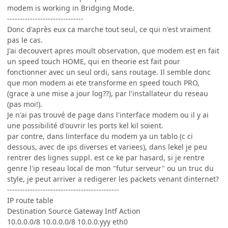
modem is working in Bridging Mode.
------------------------------
Donc d'après eux ca marche tout seul, ce qui n'est vraiment
pas le cas.
J'ai decouvert apres moult observation, que modem est en fait
un speed touch HOME, qui en theorie est fait pour
fonctionner avec un seul ordi, sans routage. Il semble donc
que mon modem ai ete transforme en speed touch PRO,
(grace a une mise a jour log??), par l'installateur du reseau
(pas moi!).
Je n'ai pas trouvé de page dans l'interface modem ou il y ai
une possibilité d'ouvrir les ports kel kil soient.
par contre, dans linterface du modem ya un tablo (c ci
dessous, avec de ips diverses et variees), dans lekel je peu
rentrer des lignes suppl. est ce ke par hasard, si je rentre
genre l'ip reseau local de mon "futur serveur" ou un truc du
style, je peut arriver a redigerer les packets venant dinternet?
--------------------------------------------
IP route table
Destination Source Gateway Intf Action
10.0.0.0/8 10.0.0.0/8 10.0.0.yyy eth0