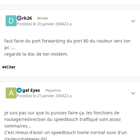
Dark26
Ancien
Posté(e)
le 20 janvier 2004
22 a
faut faire du port forwarding du port 80 du routeur vers ton
pc ....
regarde la doc de ton modem.
Citer
Angel Eyes
INpactien
Posté(e)
le 21 janvier 2004
22 a
je suis pas sur que tu puisses faire ça, les fonctions de
routage/redirection du speedtouch traffiqué sont assez
sommaires...
C'est mieux d'avoir un speedtouch home normal suivi d'un
routeur/gateway dsl.