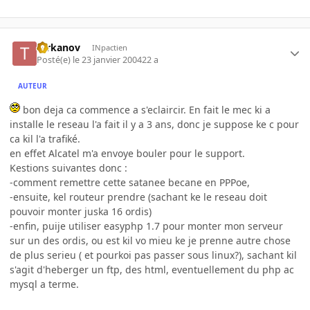
tarkanov
INpactien
Posté(e)
le 23 janvier 2004
22 a
AUTEUR
bon deja ca commence a s'eclaircir. En fait le mec ki a
installe le reseau l'a fait il y a 3 ans, donc je suppose ke c pour
ca kil l'a trafiké.
en effet Alcatel m'a envoye bouler pour le support.
Kestions suivantes donc :
-comment remettre cette satanee becane en PPPoe,
-ensuite, kel routeur prendre (sachant ke le reseau doit
pouvoir monter juska 16 ordis)
-enfin, puije utiliser easyphp 1.7 pour monter mon serveur
sur un des ordis, ou est kil vo mieu ke je prenne autre chose
de plus serieu ( et pourkoi pas passer sous linux?), sachant kil
s'agit d'heberger un ftp, des html, eventuellement du php ac
mysql a terme.