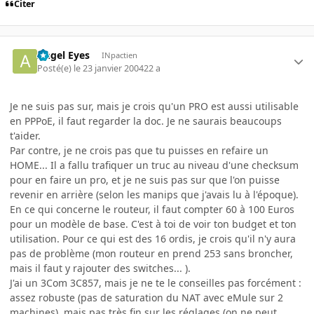
Citer
Angel Eyes
INpactien
Posté(e)
le 23 janvier 2004
22 a
Je ne suis pas sur, mais je crois qu'un PRO est aussi utilisable
en PPPoE, il faut regarder la doc. Je ne saurais beaucoups
t'aider.
Par contre, je ne crois pas que tu puisses en refaire un
HOME... Il a fallu trafiquer un truc au niveau d'une checksum
pour en faire un pro, et je ne suis pas sur que l'on puisse
revenir en arrière (selon les manips que j'avais lu à l'époque).
En ce qui concerne le routeur, il faut compter 60 à 100 Euros
pour un modèle de base. C'est à toi de voir ton budget et ton
utilisation. Pour ce qui est des 16 ordis, je crois qu'il n'y aura
pas de problème (mon routeur en prend 253 sans broncher,
mais il faut y rajouter des switches... ).
J'ai un 3Com 3C857, mais je ne te le conseilles pas forcément :
assez robuste (pas de saturation du NAT avec eMule sur 2
machines), mais pas très fin sur les réglages (on ne peut