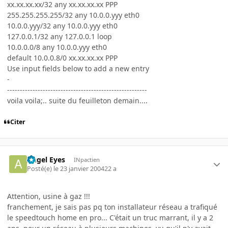
xx.xx.xx.xx/32 any xx.xx.xx.xx PPP
255.255.255.255/32 any 10.0.0.yyy eth0
10.0.0.yyy/32 any 10.0.0.yyy eth0
127.0.0.1/32 any 127.0.0.1 loop
10.0.0.0/8 any 10.0.0.yyy eth0
default 10.0.0.8/0 xx.xx.xx.xx PPP
Use input fields below to add a new entry
-
-------------------------------------------------------
voila voila;.. suite du feuilleton demain....
Citer
Angel Eyes
INpactien
Posté(e)
le 23 janvier 2004
22 a
Attention, usine à gaz !!!
franchement, je sais pas pq ton installateur réseau a trafiqué
le speedtouch home en pro... C'était un truc marrant, il y a 2