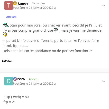
tarkanov
INpactien
Posté(e)
le 21 janvier 2004
22 a
AUTEUR
otan pour moi j'orai pu checker avant. ceci dit je l'ai lu et
j'y ai pas compris grand chose
, mais je vais me demerder.
il parait k'il fo ouvrir differents ports selon ke l'on veu faire
html, ftp, etc....
kels sont les correspondance no de port<=>fonction ??
Citer
Dark26
Ancien
Posté(e)
le 21 janvier 2004
22 a
http ( web) = 80
ftp = 21