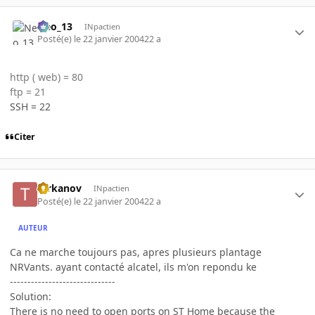
Neo_13
INpactien
Posté(e)
le 22 janvier 2004
22 a
http ( web) = 80
ftp = 21
SSH = 22
Citer
tarkanov
INpactien
Posté(e)
le 22 janvier 2004
22 a
AUTEUR
Ca ne marche toujours pas, apres plusieurs plantage
NRVants. ayant contacté alcatel, ils m'on repondu ke
------------------------------
Solution:
There is no need to open ports on ST Home because the