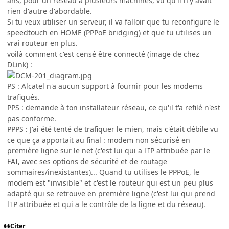
ans, pour un réseau à plusieurs machines, vu qu'il n'y avait
rien d'autre d'abordable.
Si tu veux utiliser un serveur, il va falloir que tu reconfigure le
speedtouch en HOME (PPPoE bridging) et que tu utilises un
vrai routeur en plus.
voilà comment c'est censé être connecté (image de chez
DLink) :
PS : Alcatel n'a aucun support à fournir pour les modems
trafiqués.
PPS : demande à ton installateur réseau, ce qu'il t'a refilé n'est
pas conforme.
PPPS : J'ai été tenté de trafiquer le mien, mais c'était débile vu
ce que ça apportait au final : modem non sécurisé en
première ligne sur le net (c'est lui qui a l'IP attribuée par le
FAI, avec ses options de sécurité et de routage
sommaires/inexistantes)... Quand tu utilises le PPPoE, le
modem est "invisible" et c'est le routeur qui est un peu plus
adapté qui se retrouve en première ligne (c'est lui qui prend
l'IP attribuée et qui a le contrôle de la ligne et du réseau).
Citer