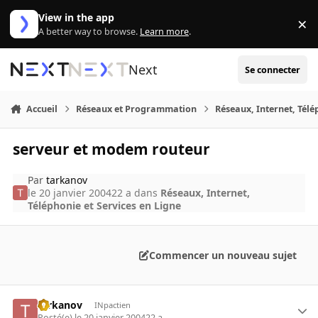
Aller au contenu
View in the app
×
Di
A better way to browse.
Learn more
.
Next
Se connecter
Accueil
Réseaux et Programmation
Réseaux, Internet, Télé
serveur et modem routeur
Par
tarkanov
le 20 janvier 2004
22 a
dans
Réseaux, Internet,
Téléphonie et Services en Ligne
Commencer un nouveau sujet
tarkanov
INpactien
Posté(e)
le 20 janvier 2004
22 a