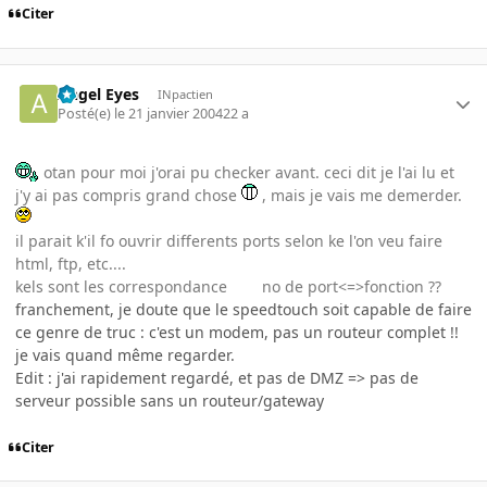
Citer
Angel Eyes
INpactien
Posté(e)
le 21 janvier 2004
22 a
otan pour moi j'orai pu checker avant. ceci dit je l'ai lu et
j'y ai pas compris grand chose
, mais je vais me demerder.
il parait k'il fo ouvrir differents ports selon ke l'on veu faire
html, ftp, etc....
kels sont les correspondance no de port<=>fonction ??
franchement, je doute que le speedtouch soit capable de faire
ce genre de truc : c'est un modem, pas un routeur complet !!
je vais quand même regarder.
Edit : j'ai rapidement regardé, et pas de DMZ => pas de
serveur possible sans un routeur/gateway
Citer