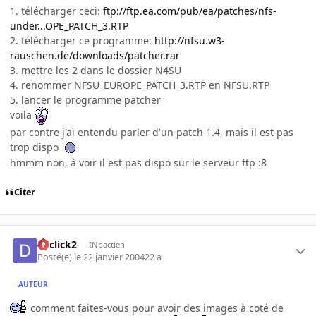
1. télécharger ceci:
ftp://ftp.ea.com/pub/ea/patches/nfs-
under...OPE_PATCH_3.RTP
2. télécharger ce programme:
http://nfsu.w3-
rauschen.de/downloads/patcher.rar
3. mettre les 2 dans le dossier N4SU
4. renommer NFSU_EUROPE_PATCH_3.RTP en NFSU.RTP
5. lancer le programme patcher
voila
par contre j'ai entendu parler d'un patch 1.4, mais il est pas
trop dispo
hmmm non, à voir il est pas dispo sur le serveur ftp :8
Citer
declick2
INpactien
Posté(e)
le 22 janvier 2004
22 a
AUTEUR
comment faites-vous pour avoir des images à coté de