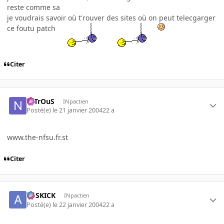
reste comme sa
je voudrais savoir où t'rouver des sites où on peut telecgarger
ce foutu patch
Citer
NiTrOuS
INpactien
Posté(e)
le 21 janvier 2004
22 a
www.the-nfsu.fr.st
Citer
ASSKICK
INpactien
Posté(e)
le 22 janvier 2004
22 a