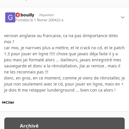
gribouilly
INpactien
Posté(e)
le 1 février 2004
22 a
version anglaise ou francaise, ca na pas dimportance dites
moi ?
car moi, je narrives plus a mettre, et le crack no cd, et le patch
1.3 pour jouer en ligne !!!!! chose que javais déja faite il y a
peu mais jai formaté alors ... dailleurs, javais enregistré mes
sauvegarde et donc a la réinstallation, jlai ai remise , mais il
ne les reconnais pas !!!
donc, en gros, en ce moment, comme je viens de réinstaller, je
joue non seulement avec le cd, pour jouer en ligne, mais en +
je dois tt me retapper lunderground ... bien con ca alors !
Citer
Archivé