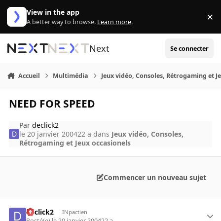
Aller au contenu
View in the app
×
Di
A better way to browse.
Learn more
.
Next
Se connecter
Accueil
Multimédia
Jeux vidéo, Consoles, Rétrogaming et J
NEED FOR SPEED
Par
declick2
le 20 janvier 2004
22 a
dans
Jeux vidéo, Consoles,
Rétrogaming et Jeux occasionels
Commencer un nouveau sujet
declick2
INpactien
Posté(e)
le 20 janvier 2004
22 a