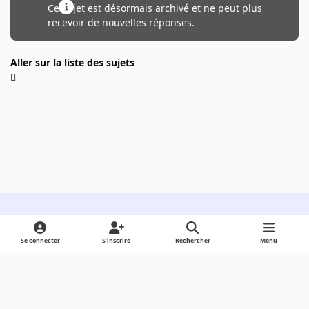
Ce sujet est désormais archivé et ne peut plus
recevoir de nouvelles réponses.
Aller sur la liste des sujets
Light Mode
Dark Mode
System Preference
Se connecter
S’inscrire
Rechercher
Menu
Langue
Cookies
Powered by
Invision Community