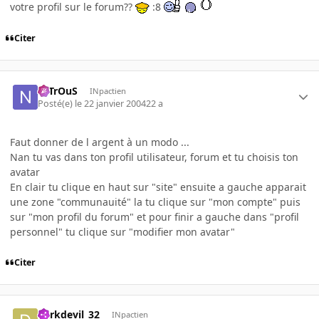
votre profil sur le forum??
:8
Citer
NiTrOuS
INpactien
Posté(e)
le 22 janvier 2004
22 a
Faut donner de l argent à un modo ...
Nan tu vas dans ton profil utilisateur, forum et tu choisis ton
avatar
En clair tu clique en haut sur "site" ensuite a gauche apparait
une zone "communauité" la tu clique sur "mon compte" puis
sur "mon profil du forum" et pour finir a gauche dans "profil
personnel" tu clique sur "modifier mon avatar"
Citer
darkdevil_32
INpactien