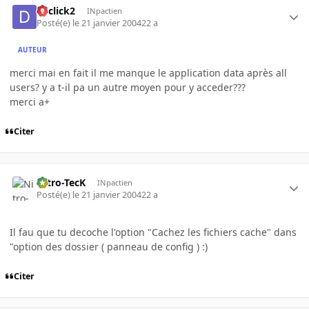
declick2
INpactien
Posté(e)
le 21 janvier 2004
22 a
AUTEUR
merci mai en fait il me manque le application data après all
users? y a t-il pa un autre moyen pour y acceder???
merci a+
Citer
Nitro-TecK
INpactien
Posté(e)
le 21 janvier 2004
22 a
Il fau que tu decoche l'option "Cachez les fichiers cache" dans
"option des dossier ( panneau de config ) :)
Citer