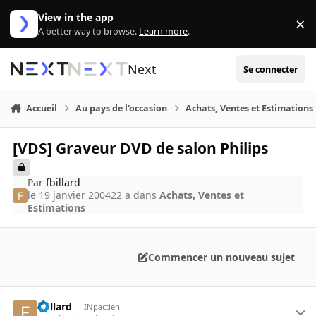
Aller au contenu
View in the app
×
Di
A better way to browse.
Learn more
.
Next
Se connecter
Accueil
Au pays de l'occasion
Achats, Ventes et Estimations
[VDS] Graveur DVD de salon Philips
Par
fbillard
le 19 janvier 2004
22 a
dans
Achats, Ventes et
Estimations
Commencer un nouveau sujet
fbillard
INpactien