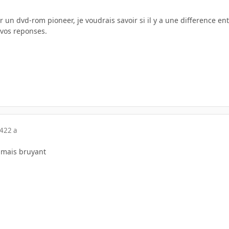
r un dvd-rom pioneer, je voudrais savoir si il y a une difference en
vos reponses.
04
22 a
, mais bruyant