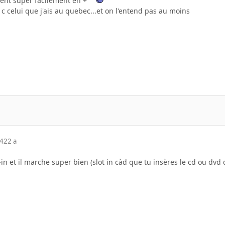
nent super facilement en +
, c celui que j'ais au quebec...et on l'entend pas au moins
04
22 a
t-in et il marche super bien (slot in càd que tu insères le cd ou dvd 