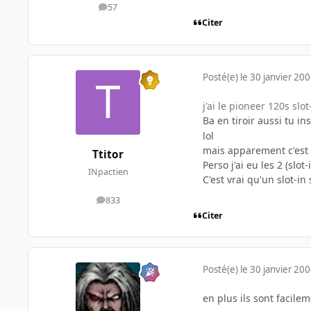
57
messages
Citer
Posté(e)
le 30 janvier 20
j'ai le pioneer 120s slo
Ba en tiroir aussi tu in
lol
mais apparement c'est p
Ttitor
Perso j'ai eu les 2 (slot
INpactien
C'est vrai qu'un slot-in
833
messages
Citer
Posté(e)
le 30 janvier 20
en plus ils sont facile