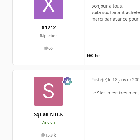
bonjour a tous,
voila souhaitant achete
merci par avance pour 
X1212
INpactien
65
messages
Citer
Posté(e)
le 18 janvier 20
Le Slot in est tres bien
Squall NTCK
Ancien
15,8 k
messages