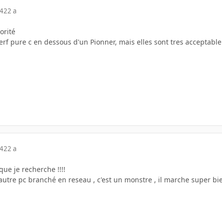
04
22 a
orité
rf pure c en dessous d'un Pionner, mais elles sont tres acceptable
04
22 a
que je recherche !!!!
 autre pc branché en reseau , c'est un monstre , il marche super bien