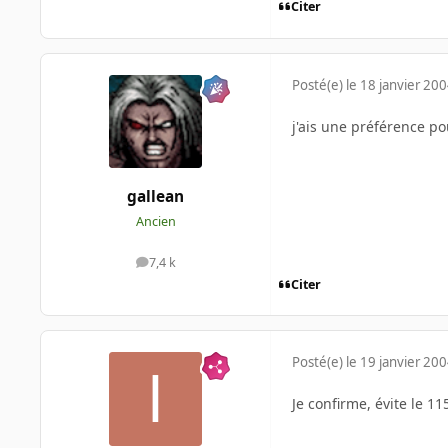
Citer
Posté(e)
le 18 janvier 20
j'ais une préférence po
gallean
Ancien
7,4 k
messages
Citer
Posté(e)
le 19 janvier 20
Je confirme, évite le 1