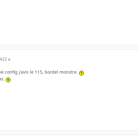
04
22 a
e config j'avis le 115, bordel monstre.
as.