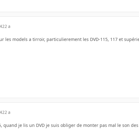
04
22 a
ur les models a tirroir, particulierement les DVD-115, 117 et supérie
04
22 a
15, quand je lis un DVD je suis obliger de monter pas mal le son des 