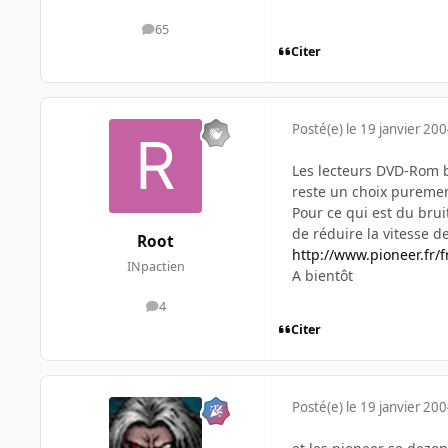
65
messages
Citer
Posté(e)
le 19 janvier 20
Les lecteurs DVD-Rom bé
reste un choix puremen
Pour ce qui est du bruit
de réduire la vitesse d
Root
http://www.pioneer.fr/f
INpactien
A bientôt
4
messages
Citer
Posté(e)
le 19 janvier 20