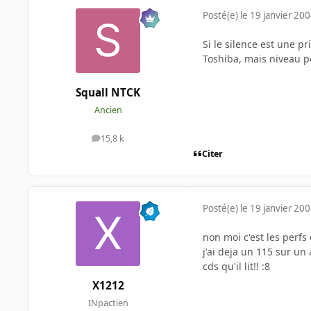
Posté(e)
le 19 janvier 20
Si le silence est une pri
Toshiba, mais niveau pe
Squall NTCK
Ancien
15,8 k
messages
Citer
Posté(e)
le 19 janvier 20
non moi c'est les perfs 
j'ai deja un 115 sur un
cds qu'il lit!! :8
X1212
INpactien