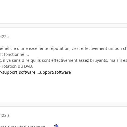
04
22 a
néficie d'une excellente réputation, c'est effectivement un bon choi
t fonctionnel...
, il va sans dire qu'ils sont effectivement assez bruyants, mais il e
e rotation du DVD.
r/support_software....upport/software
04
22 a