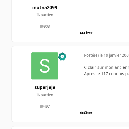
inotna2099
INpactien
903
messages
Citer
Posté(e)
le 19 janvier 20
C clair sur mon ancienn
Apres le 117 connais p
superjeje
INpactien
497
messages
Citer