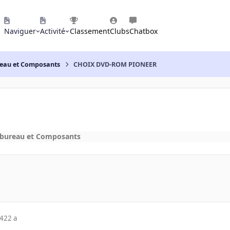
Naviguer
Activité
Classement
Clubs
Chatbox
reau et Composants
CHOIX DVD-ROM PIONEER
 bureau et Composants
04
22 a