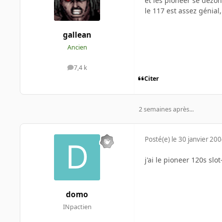
et les pioneer se dezo
le 117 est assez génial
gallean
Ancien
7,4 k
messages
Citer
2 semaines après...
Posté(e)
le 30 janvier 20
j'ai le pioneer 120s slo
domo
INpactien