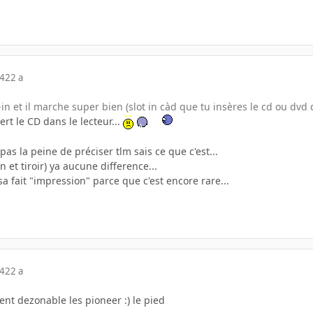
04
22 a
t-in et il marche super bien (slot in càd que tu insères le cd ou dvd 
sert le CD dans le lecteur...
as la peine de préciser tlm sais ce que c'est...
-in et tiroir) ya aucune difference...
 sa fait "impression" parce que c'est encore rare...
04
22 a
ment dezonable les pioneer :) le pied