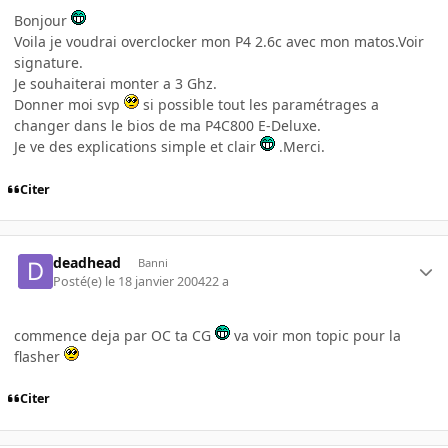
Bonjour
Voila je voudrai overclocker mon P4 2.6c avec mon matos.Voir
signature.
Je souhaiterai monter a 3 Ghz.
Donner moi svp
si possible tout les paramétrages a
changer dans le bios de ma P4C800 E-Deluxe.
Je ve des explications simple et clair
.Merci.
Citer
deadhead
Banni
Posté(e)
le 18 janvier 2004
22 a
commence deja par OC ta CG
va voir mon topic pour la
flasher
Citer