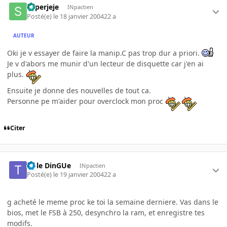
superjeje
INpactien
Posté(e)
le 18 janvier 2004
22 a
AUTEUR
Oki je v essayer de faire la manip.C pas trop dur a priori.
Je v d'abors me munir d'un lecteur de disquette car j'en ai
plus.
Ensuite je donne des nouvelles de tout ca.
Personne pe m'aider pour overclock mon proc
Citer
t l-le DinGUe
INpactien
Posté(e)
le 19 janvier 2004
22 a
g acheté le meme proc ke toi la semaine derniere. Vas dans le
bios, met le FSB à 250, desynchro la ram, et enregistre tes
modifs.