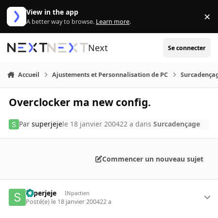
Aller au contenu
View in the app
×
Di
A better way to browse.
Learn more
.
Next
Se connecter
Accueil
Ajustements et Personnalisation de PC
Surcadença
Overclocker ma new config.
Par
superjeje
le 18 janvier 2004
22 a
dans
Surcadençage
Commencer un nouveau sujet
superjeje
INpactien
Posté(e)
le 18 janvier 2004
22 a