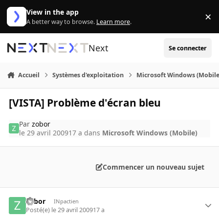
Aller au contenu
View in the app
×
Di
A better way to browse.
Learn more
.
Next
Se connecter
Accueil
Systèmes d'exploitation
Microsoft Windows (Mobile
[VISTA] Problème d'écran bleu
Par
zobor
le 29 avril 2009
17 a
dans
Microsoft Windows (Mobile)
Commencer un nouveau sujet
zobor
INpactien
Posté(e)
le 29 avril 2009
17 a