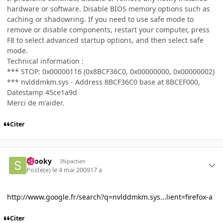
hardware or software. Disable BIOS memory options such as
caching or shadowring. If you need to use safe mode to
remove or disable components, restart your computer, press
F8 to select advanced startup options, and then select safe
mode.
Technical information :
*** STOP: 0x00000116 (0x8BCF36C0, 0x00000000, 0x00000002)
*** nvlddmkm.sys - Address 8BCF36C0 base at 8BCEF000,
Datestamp 45ce1a9d
Merci de m'aider.
Citer
snooky
INpactien
Posté(e)
le 4 mai 2009
17 a
http://www.google.fr/search?q=nvlddmkm.sys...lient=firefox-a
Citer