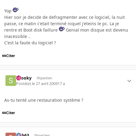
Yop
Hier soir je decide de defragmenter avec ce logiciel, la nuit
passe, ce matin c'etait terminé niquel j'eteins le pc. La je
rentre et Boot disk faillure
Genial mon disque est devenu
inacessible ..
C'est la faute du logiciel ?
Citer
snooky
INpactien
Posté(e)
le 27 avril 2009
17 a
As-tu tenté une restauration système ?
Citer
bob63
INpactien