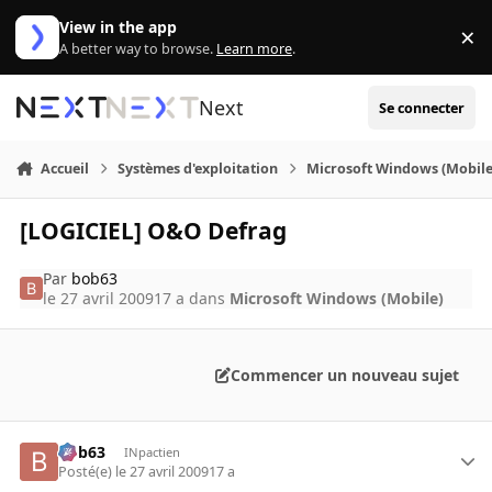
Aller au contenu
View in the app
×
Di
A better way to browse.
Learn more
.
Next
Se connecter
Accueil
Systèmes d'exploitation
Microsoft Windows (Mobile
[LOGICIEL] O&O Defrag
Par
bob63
le 27 avril 2009
17 a
dans
Microsoft Windows (Mobile)
Commencer un nouveau sujet
bob63
INpactien
Posté(e)
le 27 avril 2009
17 a