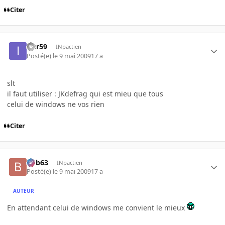
Citer
icar59
INpactien
Posté(e)
le 9 mai 2009
17 a
slt
il faut utiliser : JKdefrag qui est mieu que tous
celui de windows ne vos rien
Citer
bob63
INpactien
Posté(e)
le 9 mai 2009
17 a
AUTEUR
En attendant celui de windows me convient le mieux