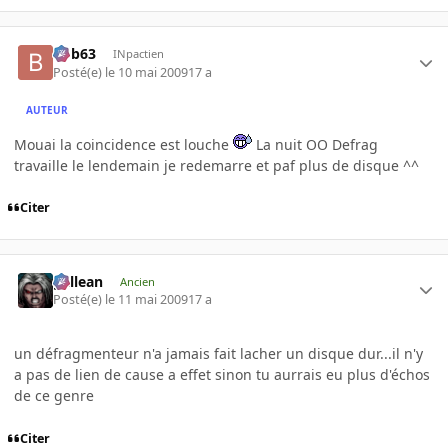
bob63
INpactien
Posté(e)
le 10 mai 2009
17 a
AUTEUR
Mouai la coincidence est louche
La nuit OO Defrag
travaille le lendemain je redemarre et paf plus de disque ^^
Citer
gallean
Ancien
Posté(e)
le 11 mai 2009
17 a
un défragmenteur n'a jamais fait lacher un disque dur...il n'y
a pas de lien de cause a effet sinon tu aurrais eu plus d'échos
de ce genre
Citer