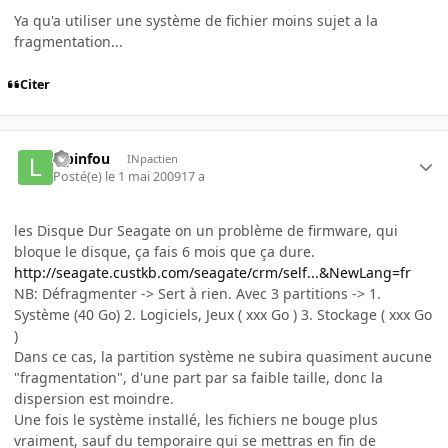
Ya qu'a utiliser une système de fichier moins sujet a la
fragmentation...
Citer
lapinfou
INpactien
Posté(e)
le 1 mai 2009
17 a
les Disque Dur Seagate on un problème de firmware, qui
bloque le disque, ça fais 6 mois que ça dure.
http://seagate.custkb.com/seagate/crm/self...&NewLang=fr
NB: Défragmenter -> Sert à rien. Avec 3 partitions -> 1.
Système (40 Go) 2. Logiciels, Jeux ( xxx Go ) 3. Stockage ( xxx Go
)
Dans ce cas, la partition système ne subira quasiment aucune
"fragmentation", d'une part par sa faible taille, donc la
dispersion est moindre.
Une fois le système installé, les fichiers ne bouge plus
vraiment, sauf du temporaire qui se mettras en fin de