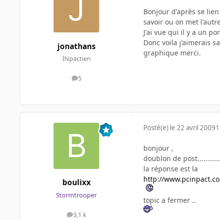
Bonjour d'après se lie
savoir ou on met l'autr
J'ai vue qui il y a un p
Donc voila j'aimerais sa
jonathans
graphique merci.
INpactien
5
messages
Posté(e)
le 22 avril 2009
1
bonjour ,
doublon de post............
la réponse est la
http://www.pcinpact.
boulixx
Stormtrooper
topic a fermer ..
3,1 k
messages