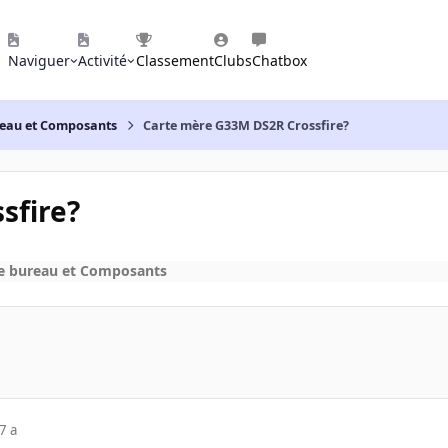
Naviguer
Activité
Classement
Clubs
Chatbox
reau et Composants
Carte mère G33M DS2R Crossfire?
sfire?
e bureau et Composants
7 a