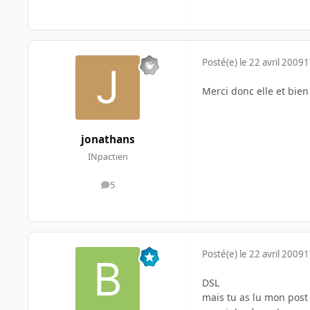
Posté(e)
le 22 avril 2009
1
Merci donc elle et bien
jonathans
INpactien
5
messages
Posté(e)
le 22 avril 2009
1
DSL
mais tu as lu mon pos