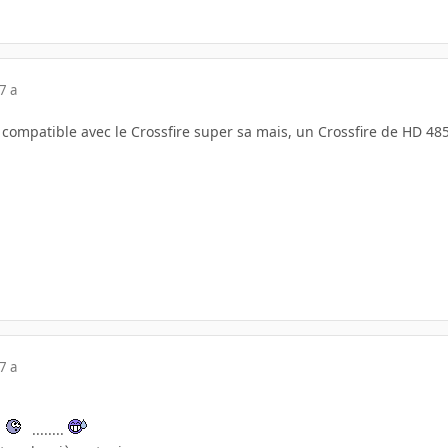
7 a
 compatible avec le Crossfire super sa mais, un Crossfire de HD 485
7 a
t
........