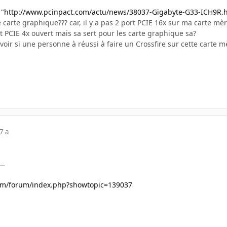
n
"http://www.pcinpact.com/actu/news/38037-Gigabyte-G33-ICH9R.
e carte graphique??? car, il y a pas 2 port PCIE 16x sur ma carte mèr
ort PCIE 4x ouvert mais sa sert pour les carte graphique sa?
voir si une personne à réussi à faire un Crossfire sur cette carte mè
7 a
..
com/forum/index.php?showtopic=139037