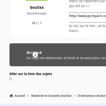
merci de répondre sur
qui est LA >>
boulixx
__________________________
Stormtrooper
http://www.pcinpact.
__________________________
3,1 k
messages
tu clic sur le lien , et 
merci .
Archivé
Ce sujet est désormais archivé et ne peut plus re
Aller sur la liste des sujets
Accueil
Matériel et Conseils d'achat
Ordinateurs de bu