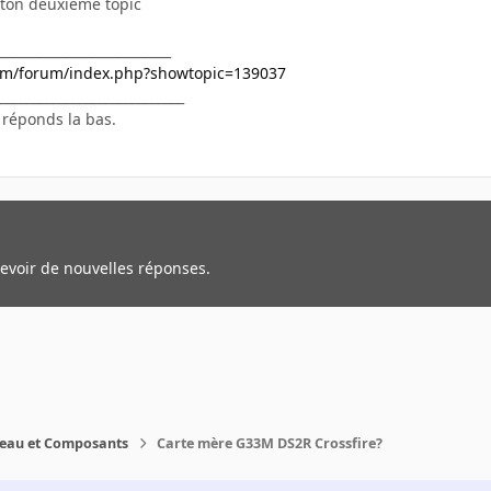
 ton deuxième topic
__________________________
com/forum/index.php?showtopic=139037
____________________________
tu réponds la bas.
cevoir de nouvelles réponses.
reau et Composants
Carte mère G33M DS2R Crossfire?