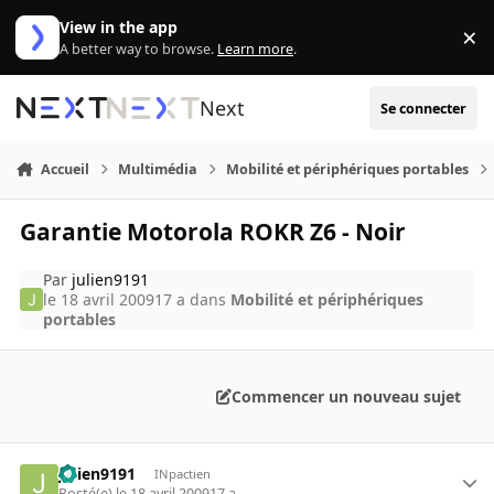
Aller au contenu
View in the app
×
Di
A better way to browse.
Learn more
.
Next
Se connecter
Accueil
Multimédia
Mobilité et périphériques portables
Garantie Motorola ROKR Z6 - Noir
Par
julien9191
le 18 avril 2009
17 a
dans
Mobilité et périphériques
portables
Commencer un nouveau sujet
julien9191
INpactien
Posté(e)
le 18 avril 2009
17 a