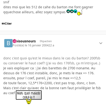
snif
dites moi que les 512 de cahe du barton me font gagner
qquechose ailleurs, allez soyez sympas
Citer
bibisousnours
INpactien
Posté(e)
le 16 janvier 2004
22 a
donc c'est quoi qu'est le mieux dans le cas du barton? 200fsb
ou conserver le haut coef? (j'ai vu des 176fsb, ça m'intrigue..)
Je vais expliquer ca : j'ai des barettes de 2700 noname. Au
dessus de 176 c'est instable, donc, je mets le max => 176.
ensuite, pour l coef, pareil, j'ai mis le max =>12,5
de toute facon, 12,5*176=2200, c'est pas trop, donc, c bon.
Mais c'est clair qu'avec de la bonne ram faut privilégier le fsb
au coef