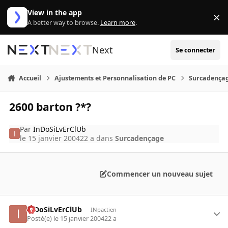
Aller au contenu
View in the app
×
Di
A better way to browse.
Learn more
.
Next
Se connecter
Accueil
Ajustements et Personnalisation de PC
Surcadença
2600 barton ?*?
Par
InDoSiLvErClUb
le 15 janvier 2004
22 a
dans
Surcadençage
Commencer un nouveau sujet
InDoSiLvErClUb
INpactien
Posté(e)
le 15 janvier 2004
22 a