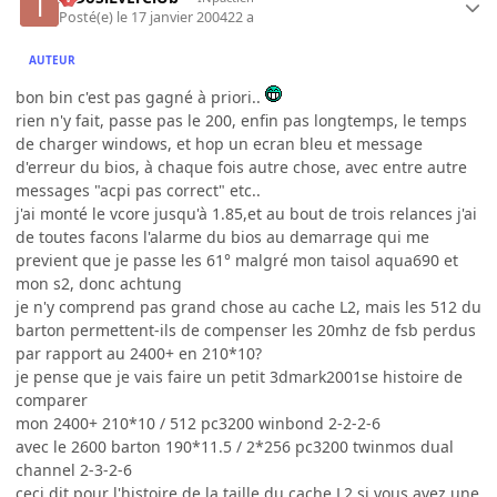
Posté(e)
le 17 janvier 2004
22 a
AUTEUR
bon bin c'est pas gagné à priori..
rien n'y fait, passe pas le 200, enfin pas longtemps, le temps
de charger windows, et hop un ecran bleu et message
d'erreur du bios, à chaque fois autre chose, avec entre autre
messages "acpi pas correct" etc..
j'ai monté le vcore jusqu'à 1.85,et au bout de trois relances j'ai
de toutes facons l'alarme du bios au demarrage qui me
previent que je passe les 61° malgré mon taisol aqua690 et
mon s2, donc achtung
je n'y comprend pas grand chose au cache L2, mais les 512 du
barton permettent-ils de compenser les 20mhz de fsb perdus
par rapport au 2400+ en 210*10?
je pense que je vais faire un petit 3dmark2001se histoire de
comparer
mon 2400+ 210*10 / 512 pc3200 winbond 2-2-2-6
avec le 2600 barton 190*11.5 / 2*256 pc3200 twinmos dual
channel 2-3-2-6
ceci dit pour l'histoire de la taille du cache L2 si vous avez une