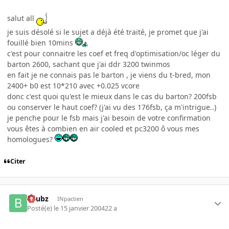
salut all
je suis désolé si le sujet a déjà été traité, je promet que j'ai
fouillé bien 10mins
,
c'est pour connaitre les coef et freq d'optimisation/oc léger du
barton 2600, sachant que j'ai ddr 3200 twinmos
en fait je ne connais pas le barton , je viens du t-bred, mon
2400+ b0 est 10*210 avec +0.025 vcore
donc c'est quoi qu'est le mieux dans le cas du barton? 200fsb
ou conserver le haut coef? (j'ai vu des 176fsb, ça m'intrigue..)
je penche pour le fsb mais j'ai besoin de votre confirmation
vous êtes à combien en air cooled et pc3200 ô vous mes
homologues?
Citer
beubz
INpactien
Posté(e)
le 15 janvier 2004
22 a