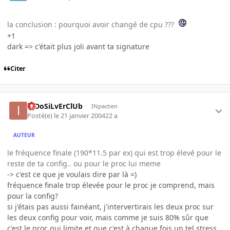
la conclusion : pourquoi avoir changé de cpu ???
+1
dark => c'était plus joli avant ta signature
Citer
InDoSiLvErClUb
INpactien
Posté(e)
le 21 janvier 2004
22 a
AUTEUR
le fréquence finale (190*11.5 par ex) qui est trop élevé pour le
reste de ta config.. ou pour le proc lui meme
-> c'est ce que je voulais dire par là =)
fréquence finale trop élevée pour le proc je comprend, mais
pour la config?
si j'étais pas aussi fainéant, j'intervertirais les deux proc sur
les deux config pour voir, mais comme je suis 80% sûr que
c'est le proc qui limite et que c'est à chaque fois un tel stress