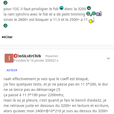
pour l'OC il faut priviligier le fsb
donc la 3200
la ram synchro avec le fsb et a de petit timming
sinon le 2600+ est bloquer a 11.5 et le 2500+ a 11
Citer
InDoSiLvErClUb
INpactien
Posté(e)
le 16 janvier 2004
22 a
AUTEUR
raah effectivement je vois que le coeff est bloqué,
j'ai fais quelques tests, et je ne passe pas en 11.5*200, le dur
ne se lance pas au démarrage (?)
ça passe à 11.5*190 pour 2200mhz,
mais là ou je pleure, c'est quand je fais le bench d'aida32, je
me retrouve juste en dessous du 3200+ en lecture et ecriture,
alors qu'avec mon 2400+@10*210 je suis au dessus du 3200+