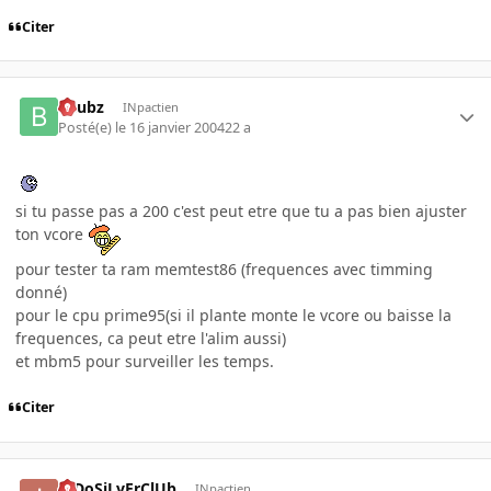
Citer
beubz
INpactien
Posté(e)
le 16 janvier 2004
22 a
si tu passe pas a 200 c'est peut etre que tu a pas bien ajuster
ton vcore
pour tester ta ram memtest86 (frequences avec timming
donné)
pour le cpu prime95(si il plante monte le vcore ou baisse la
frequences, ca peut etre l'alim aussi)
et mbm5 pour surveiller les temps.
Citer
InDoSiLvErClUb
INpactien