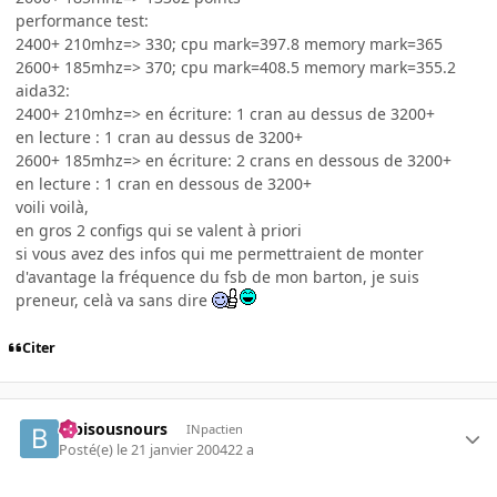
performance test:
2400+ 210mhz=> 330; cpu mark=397.8 memory mark=365
2600+ 185mhz=> 370; cpu mark=408.5 memory mark=355.2
aida32:
2400+ 210mhz=> en écriture: 1 cran au dessus de 3200+
en lecture : 1 cran au dessus de 3200+
2600+ 185mhz=> en écriture: 2 crans en dessous de 3200+
en lecture : 1 cran en dessous de 3200+
voili voilà,
en gros 2 configs qui se valent à priori
si vous avez des infos qui me permettraient de monter
d'avantage la fréquence du fsb de mon barton, je suis
preneur, celà va sans dire
Citer
bibisousnours
INpactien
Posté(e)
le 21 janvier 2004
22 a