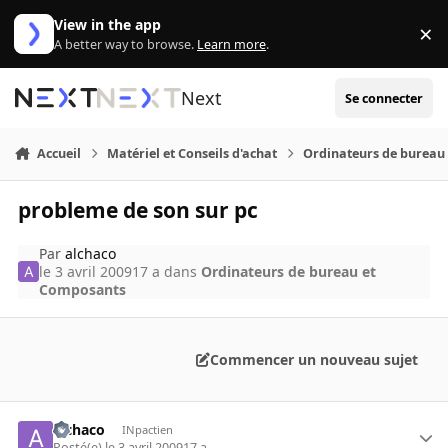
Aller au contenu
View in the app
×
Di
A better way to browse.
Learn more
.
Next
Se connecter
Accueil
Matériel et Conseils d'achat
Ordinateurs de bureau
probleme de son sur pc
Par
alchaco
le 3 avril 2009
17 a
dans
Ordinateurs de bureau et
Composants
Commencer un nouveau sujet
alchaco
INpactien
Posté(e)
le 3 avril 2009
17 a