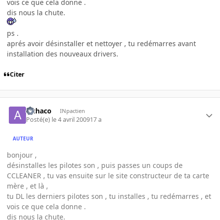
vois ce que cela donne .
dis nous la chute.
ps .
aprés avoir désinstaller et nettoyer , tu redémarres avant
installation des nouveaux drivers.
Citer
alchaco
INpactien
Posté(e)
le 4 avril 2009
17 a
AUTEUR
bonjour ,
désinstalles les pilotes son , puis passes un coups de
CCLEANER , tu vas ensuite sur le site constructeur de ta carte
mère , et là ,
tu DL les derniers pilotes son , tu installes , tu redémarres , et
vois ce que cela donne .
dis nous la chute.