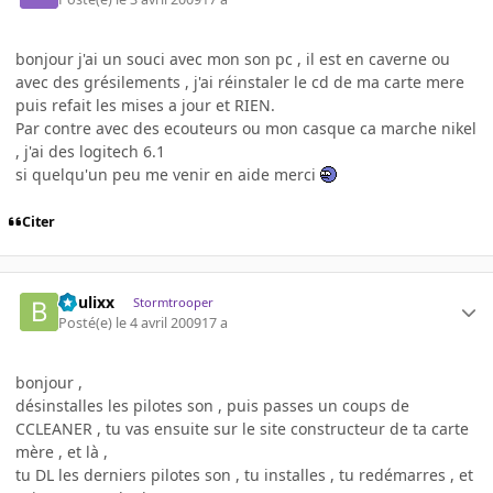
bonjour j'ai un souci avec mon son pc , il est en caverne ou
avec des grésilements , j'ai réinstaler le cd de ma carte mere
puis refait les mises a jour et RIEN.
Par contre avec des ecouteurs ou mon casque ca marche nikel
, j'ai des logitech 6.1
si quelqu'un peu me venir en aide merci
Citer
boulixx
Stormtrooper
Posté(e)
le 4 avril 2009
17 a
bonjour ,
désinstalles les pilotes son , puis passes un coups de
CCLEANER , tu vas ensuite sur le site constructeur de ta carte
mère , et là ,
tu DL les derniers pilotes son , tu installes , tu redémarres , et