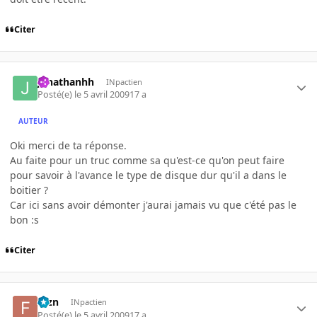
Citer
jonathanhh
INpactien
Posté(e)
le 5 avril 2009
17 a
AUTEUR
Oki merci de ta réponse.
Au faite pour un truc comme sa qu'est-ce qu'on peut faire
pour savoir à l'avance le type de disque dur qu'il a dans le
boitier ?
Car ici sans avoir démonter j'aurai jamais vu que c'été pas le
bon :s
Citer
fbzn
INpactien
Posté(e)
le 5 avril 2009
17 a