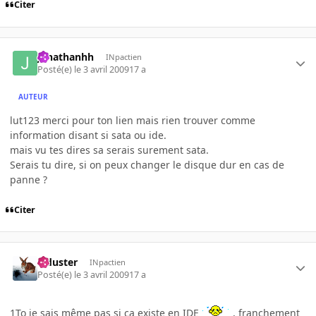
Citer
jonathanhh
INpactien
Posté(e)
le 3 avril 2009
17 a
AUTEUR
lut123 merci pour ton lien mais rien trouver comme
information disant si sata ou ide.
mais vu tes dires sa serais surement sata.
Serais tu dire, si on peux changer le disque dur en cas de
panne ?
Citer
Tiduster
INpactien
Posté(e)
le 3 avril 2009
17 a
1To je sais même pas si ça existe en IDE
, franchement