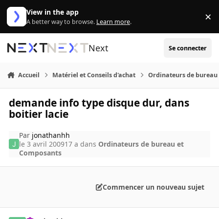
Aller au contenu
View in the app
×
Di
A better way to browse.
Learn more
.
Next
Se connecter
Accueil
Matériel et Conseils d'achat
Ordinateurs de bureau
demande info type disque dur, dans
boitier lacie
Par
jonathanhh
le 3 avril 2009
17 a
dans
Ordinateurs de bureau et
Composants
Commencer un nouveau sujet