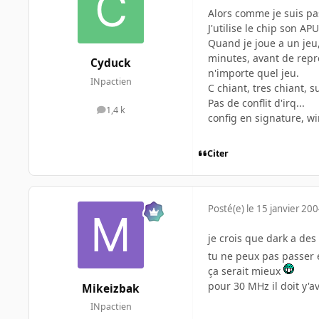
Alors comme je suis pas
J'utilise le chip son AP
Quand je joue a un jeu,
minutes, avant de repre
Cyduck
n'importe quel jeu.
INpactien
C chiant, tres chiant, 
Pas de conflit d'irq...
1,4 k
messages
config en signature, wi
Citer
Posté(e)
le 15 janvier 20
je crois que dark a d
tu ne peux pas passer
ça serait mieux
pour 30 MHz il doit y'
Mikeizbak
INpactien