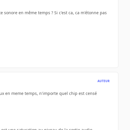
rte sonore en même temps ? Si c'est ca, ca m'étonne pas
AUTEUR
deux en meme temps, n'importe quel chip est censé
est une saturation au niveau de la sortie audio.