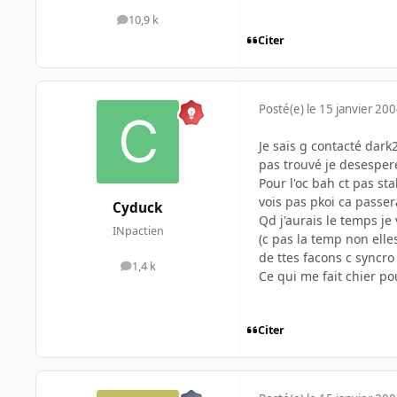
10,9 k
messages
Citer
Posté(e)
le 15 janvier 20
Je sais g contacté dark
pas trouvé je desespe
Pour l'oc bah ct pas st
vois pas pkoi ca passera
Cyduck
Qd j'aurais le temps je
INpactien
(c pas la temp non elle
de ttes facons c syncr
1,4 k
messages
Ce qui me fait chier po
Citer