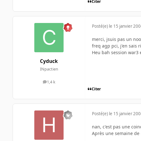
Citer
Posté(e)
le 15 janvier 20
merci, jsuis pas un no
freq agp pci, j'en sais r
Heu bah session war3 et
Cyduck
INpactien
1,4 k
messages
Citer
Posté(e)
le 15 janvier 20
nan, c'est pas une coinc
Après une semaine de gal