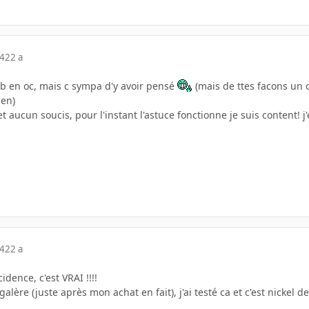
04
22 a
ob en oc, mais c sympa d'y avoir pensé
(mais de ttes facons un c
ien)
 aucun soucis, pour l'instant l'astuce fonctionne je suis content! 
04
22 a
idence, c'est VRAI !!!!
ère (juste après mon achat en fait), j'ai testé ca et c'est nickel dep