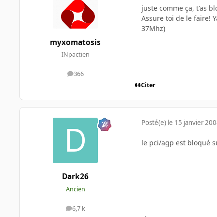
juste comme ça, t'as 
Assure toi de le faire!
37Mhz)
myxomatosis
INpactien
366
messages
Citer
Posté(e)
le 15 janvier 20
le pci/agp est bloqué s
Dark26
Ancien
6,7 k
messages