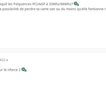
bloqué les fréquences PCI/AGP à 33Mhz/66Mhz?
 Ya possibilité de perdre ta carte son ou du moins qu'elle fontionne 
04
22 a
ur le nforce 2