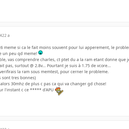
04
22 a
26 meme si ca le fait moins souvent pour lui apperement, le probleme
re un peu qd meme!
able, vas comprendre charles, ct ptet du a la ram etant donne que 
it pas, surtout @ 2.8v... Pourtant je suis à 1.75 de vcore...
 verifirais la ram sous memtest, pour cerner le probleme.
s sont tres bonnes)
o alors 30mhz de plus c pas ca qui va changer gd chose!
ur l'instant c ce ***** d'APU