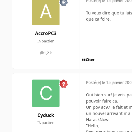
Posté(e)
le 15 janvier 20
Tu veux dire que tu la
que ca foire.
AccroPC3
INpactien
1,2 k
messages
Citer
Posté(e)
le 15 janvier 20
Oui bien sur! Je vois 
pouvoir faire ca.
Un pov ac97 le fait et m
un nouvel arrivant m'a 
Cyduck
HarackNow:
INpactien
"Hello,
Bon, pour tous ceux qui