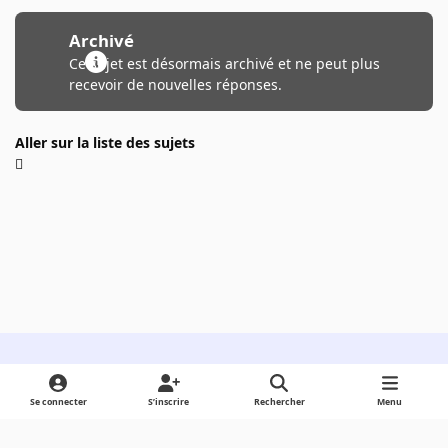
Archivé
Ce sujet est désormais archivé et ne peut plus
recevoir de nouvelles réponses.
Aller sur la liste des sujets
Light Mode
Dark Mode
System Preference
Se connecter
S’inscrire
Rechercher
Menu
Langue
Cookies