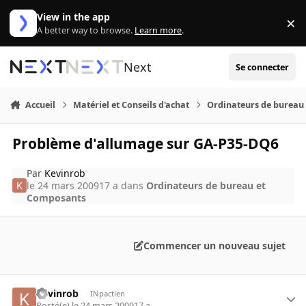
Aller au contenu
View in the app
×
Di
A better way to browse.
Learn more
.
Next
Se connecter
Accueil
Matériel et Conseils d'achat
Ordinateurs de bureau
Problème d'allumage sur GA-P35-DQ6
Par
Kevinrob
le 24 mars 2009
17 a
dans
Ordinateurs de bureau et
Composants
Commencer un nouveau sujet
Kevinrob
INpactien
Posté(e)
le 24 mars 2009
17 a