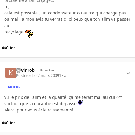
problème à l'amorçage...
re,
cela est possible , un condensateur ou autre qui charge pas
ou mal , a mon avis tu verras d'ici peux que ton alim va passer
au
recyclage
Citer
Kevinrob
INpactien
Posté(e)
le 27 mars 2009
17 a
AUTEUR
vu le prix de l'alim et la qualité, ça me ferait mal au cul ^^'
surtout que la garantie est dépassé
Merci pour vous éclaircissements!
Citer