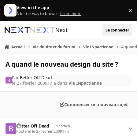
Aller au contenu
View in the app
×
Di
A better way to browse.
Learn more
.
Next
Se connecter
Accueil
Vie du site et du forum
Vie INpactienne
A quand 
A quand le nouveau design du site ?
Par
Better Off Dead
le 27 février 2009
17 a
dans
Vie INpactienne
Commencer un nouveau sujet
Better Off Dead
INpactien
Posté(e)
le 27 février 2009
17 a