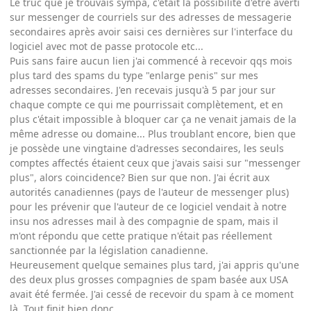
Le truc que je trouvais sympa, c'était la possibilité d'être averti
sur messenger de courriels sur des adresses de messagerie
secondaires après avoir saisi ces dernières sur l'interface du
logiciel avec mot de passe protocole etc...
Puis sans faire aucun lien j'ai commencé à recevoir qqs mois
plus tard des spams du type "enlarge penis" sur mes
adresses secondaires. J'en recevais jusqu'à 5 par jour sur
chaque compte ce qui me pourrissait complètement, et en
plus c'était impossible à bloquer car ça ne venait jamais de la
même adresse ou domaine... Plus troublant encore, bien que
je possède une vingtaine d'adresses secondaires, les seuls
comptes affectés étaient ceux que j'avais saisi sur "messenger
plus", alors coincidence? Bien sur que non. J'ai écrit aux
autorités canadiennes (pays de l'auteur de messenger plus)
pour les prévenir que l'auteur de ce logiciel vendait à notre
insu nos adresses mail à des compagnie de spam, mais il
m'ont répondu que cette pratique n'était pas réellement
sanctionnée par la législation canadienne.
Heureusement quelque semaines plus tard, j'ai appris qu'une
des deux plus grosses compagnies de spam basée aux USA
avait été fermée. J'ai cessé de recevoir du spam à ce moment
là. Tout finit bien donc.