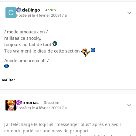
CoxleDingo
Ancien
Posté(e)
le 4 février 2009
17 a
/ mode amoueux on /
ralllaaa ce snooky,
toujours au fait de tout
T'es vraiment le dieu de cette section
/mode amoureux off /
Citer
Tohrnoriac
INpactien
Posté(e)
le 4 février 2009
17 a
J'ai téléchargé le logiciel "messenger plus" après en avoir
entendu parlé sur une news de pc inpact.