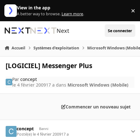
Aller au contenu
View in the app
×
Di
A better way to browse.
Learn more
.
Next
Se connecter
Accueil
Systèmes d'exploitation
Microsoft Windows (Mobile
[LOGICIEL] Messenger Plus
Par
concept
le 4 février 2009
17 a
dans
Microsoft Windows (Mobile)
Commencer un nouveau sujet
concept
Banni
Posté(e)
le 4 février 2009
17 a