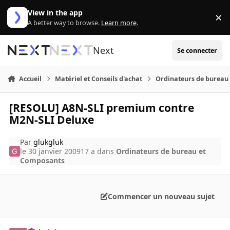
Aller au contenu
View in the app
×
Di
A better way to browse.
Learn more
.
Next
Se connecter
Accueil
Matériel et Conseils d'achat
Ordinateurs de bureau
[RESOLU] A8N-SLI premium contre
M2N-SLI Deluxe
Par
glukgluk
le 30 janvier 2009
17 a
dans
Ordinateurs de bureau et
Composants
Commencer un nouveau sujet