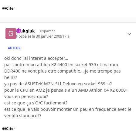
Citer
glukgluk
INpactien
Posté(e)
le 30 janvier 2009
17 a
AUTEUR
oki donc j'ai interet a accepter...
par contre mon athlon X2 4400 en socket 939 et ma ram
DDR400 ne vont plus etre compatible... je me trompe pas
hein??
ya pas de ASUSTeK M2N-SLI Deluxe en socket 939 si?
pour le CPU en AM2 je pensais a un AMD Athlon 64 X2 6000+
vous en pensez quoi?
est ce que ça s'O/C facilement?
est ce que je vais pouvoir monter un peu en frequence avec le
ventilo standard??
Citer