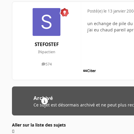
Posté(e)
le 13 janvier 20
un echange de pile du 
j'ai eu chaud pareil ap
STEFOSTEF
INpactien
574
messages
Citer
Archivé
Ce sujet est désormais archivé et ne peut plus re
Aller sur la liste des sujets