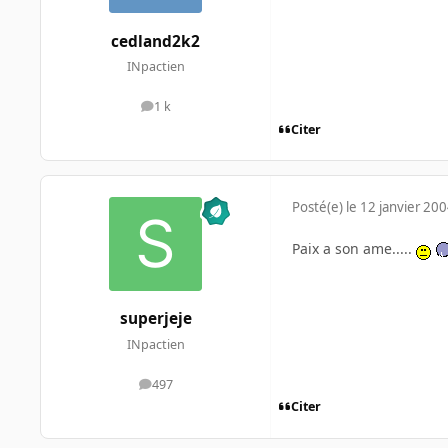
cedland2k2
INpactien
1 k
messages
Citer
Posté(e)
le 12 janvier 20
Paix a son ame.....
superjeje
INpactien
497
messages
Citer