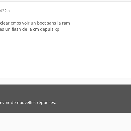
04
22 a
clear cmos voir un boot sans la ram
res un flash de la cm depuis xp
cevoir de nouvelles réponses.