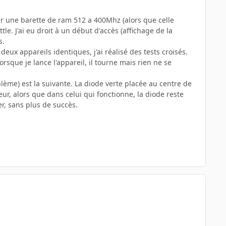
ter une barette de ram 512 a 400Mhz (alors que celle
tle. J'ai eu droit à un début d'accès (affichage de la
s.
eux appareils identiques, j'ai réalisé des tests croisés.
rsque je lance l'appareil, il tourne mais rien ne se
blème) est la suivante. La diode verte placée au centre de
teur, alors que dans celui qui fonctionne, la diode reste
er, sans plus de succès.