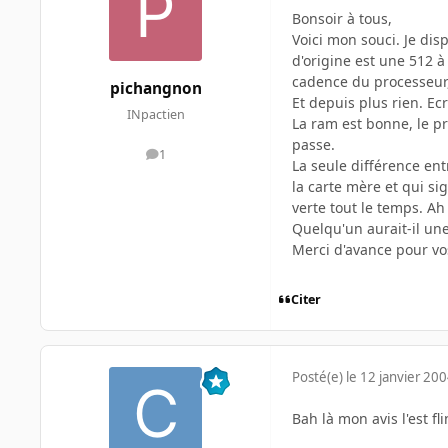
Bonsoir à tous,
Voici mon souci. Je dis
d'origine est une 512 à 
cadence du processeur, 
pichangnon
Et depuis plus rien. Ec
INpactien
La ram est bonne, le pr
passe.
1
messages
La seule différence ent
la carte mère et qui sig
verte tout le temps. Ah
Quelqu'un aurait-il une
Merci d'avance pour vos
Citer
Posté(e)
le 12 janvier 20
Bah là mon avis l'est fl