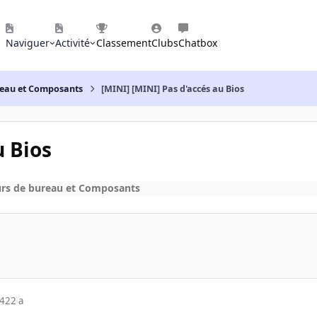
Naviguer
Activité
Classement
Clubs
Chatbox
reau et Composants
[MINI] [MINI] Pas d'accés au Bios
u Bios
urs de bureau et Composants
04
22 a