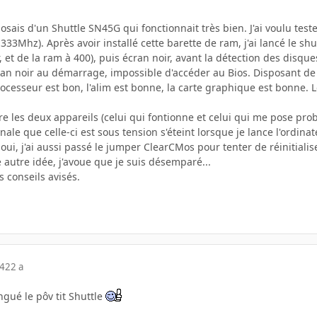
posais d'un Shuttle SN45G qui fonctionnait très bien. J'ai voulu tes
333Mhz). Après avoir installé cette barette de ram, j'ai lancé le shut
et de la ram à 400), puis écran noir, avant la détection des disque
ran noir au démarrage, impossible d'accéder au Bios. Disposant de d
ocesseur est bon, l'alim est bonne, la carte graphique est bonne. Lo
re les deux appareils (celui qui fontionne et celui qui me pose pro
nale que celle-ci est sous tension s'éteint lorsque je lance l'ordina
 oui, j'ai aussi passé le jumper ClearCMos pour tenter de réinitialis
 autre idée, j'avoue que je suis désemparé...
 conseils avisés.
04
22 a
ingué le pôv tit Shuttle