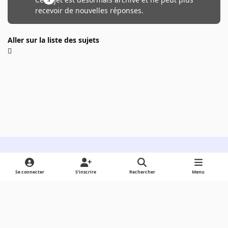
recevoir de nouvelles réponses.
Aller sur la liste des sujets
Light Mode
Dark Mode
System Preference
Se connecter
S’inscrire
Rechercher
Menu
Langue
Cookies
Powered by
Invision Community