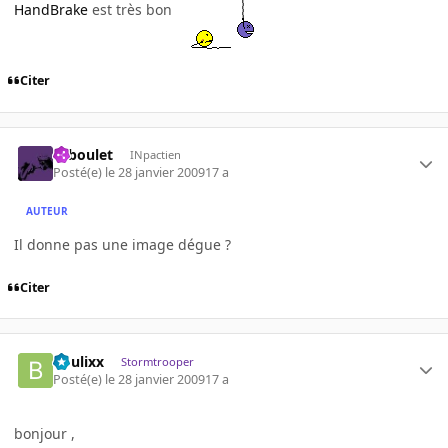
HandBrake
est très bon
Citer
Taboulet
INpactien
Posté(e)
le 28 janvier 2009
17 a
AUTEUR
Il donne pas une image dégue ?
Citer
boulixx
Stormtrooper
Posté(e)
le 28 janvier 2009
17 a
bonjour ,