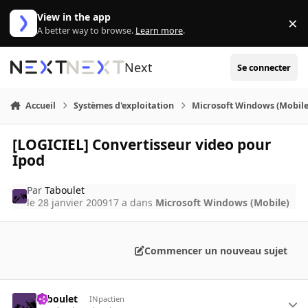
Aller au contenu
View in the app
×
Di
A better way to browse.
Learn more
.
Next
Se connecter
Accueil
Systèmes d'exploitation
Microsoft Windows (Mobile
[LOGICIEL] Convertisseur video pour
Ipod
Par
Taboulet
le 28 janvier 2009
17 a
dans
Microsoft Windows (Mobile)
Commencer un nouveau sujet
Taboulet
INpactien