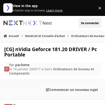
Aller au contenu
View in the app
×
Di
A better way to browse.
Learn more
.
Next
Se connecter
Accueil
Matériel et Conseils d'achat
Ordinateurs de bureau
[CG] nVidia Geforce 181.20 DRIVER / Pc
Portable
Par
pac0ome
le 14 janvier 2009
17 a
dans
Ordinateurs de bureau et
Composants
Commencer un nouveau sujet