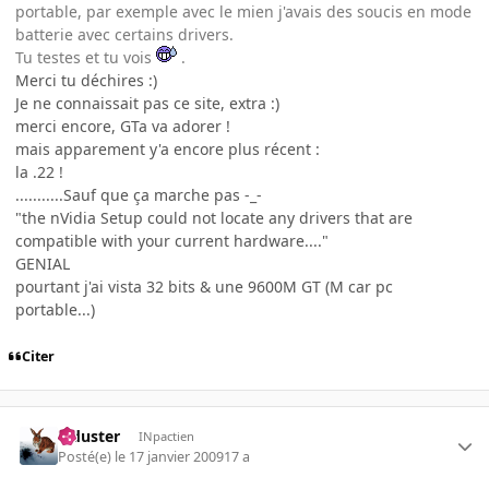
portable, par exemple avec le mien j'avais des soucis en mode
batterie avec certains drivers.
Tu testes et tu vois
.
Merci tu déchires :)
Je ne connaissait pas ce site, extra :)
merci encore, GTa va adorer !
mais apparement y'a encore plus récent :
la .22 !
...........Sauf que ça marche pas -_-
"the nVidia Setup could not locate any drivers that are
compatible with your current hardware...."
GENIAL
pourtant j'ai vista 32 bits & une 9600M GT (M car pc
portable...)
Citer
Tiduster
INpactien
Posté(e)
le 17 janvier 2009
17 a