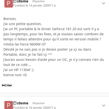
pac0ome
INpactien
Posté(e)
le 14 janvier 2009
17 a
Bonsoir,
J'ai une petite question,
J'ai un PC portable & le driver Geforce 181.20 est sorti il y a
pas longtemps, pour les fixes, et je voulais savoir combien de
temps il fallais attendre pour qu'il sorte en version mobile ?
nVidia Ge Force 9600M GT
Désolé je ne sais pas si je devais poster ça içi ou dans
Portable, donc je l'ai fait içi ^^
J'aurais aussi besoin d'aide pour un OC, je n'y connais rien du
tout de ce coté....
J'ai un HP 1130ef :)
bonne nuit =D
Citer
pac0ome
INpactien
Posté(e)
le 16 janvier 2009
17 a