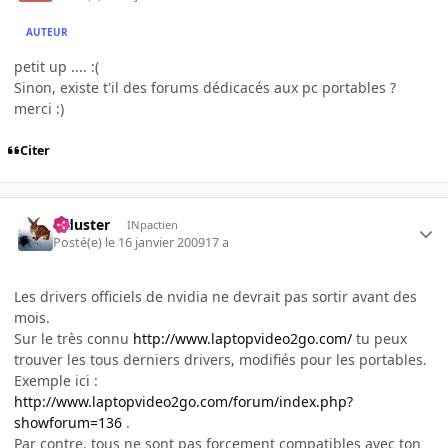
AUTEUR
petit up .... :(
Sinon, existe t'il des forums dédicacés aux pc portables ?
merci :)
Citer
Tiduster
INpactien
Posté(e)
le 16 janvier 2009
17 a
Les drivers officiels de nvidia ne devrait pas sortir avant des
mois.
Sur le très connu
http://www.laptopvideo2go.com/
tu peux
trouver les tous derniers drivers, modifiés pour les portables.
Exemple ici :
http://www.laptopvideo2go.com/forum/index.php?
showforum=136
.
Par contre, tous ne sont pas forcement compatibles avec ton