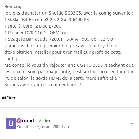
Bonjour,
je viens d'acheter un Shuttle SG33G5, avec la config suivante :
1 G.Skill Kit Extreme2 2 x 2 Go PC6400 PK
1 Intel® Core? 2 Duo E7300
1 Pioneer DVR-216D - OEM, noir
1 Seagate Barracuda 7200.11 S-ATA - 500 Go - 32 Mo
J'aimerais dans un premier temps savoir quel système
d'exploitation installer pour tirer meilleur profit de cette
config.
Me conseillé vous d'y rajouter une CG (HD 3850 ?) sachant que
les jeux ne sont pas ma priorité, c'est surtout pour en faire un
PC de salon. la sortie HDMI de la carte mere suffit-elle ?
Si vous avez d'autres commentaires !
Citer
Barroud
Ancien
Posté(e)
le 9 janvier 2009
17 a