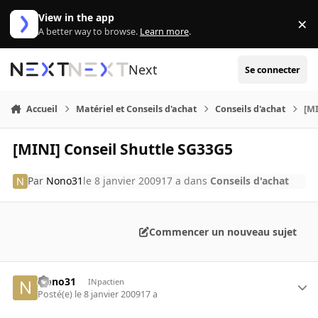
Aller au contenu
View in the app
×
Di
A better way to browse.
Learn more
.
Next
Se connecter
Accueil
Matériel et Conseils d'achat
Conseils d'achat
[MI
[MINI] Conseil Shuttle SG33G5
Par
Nono31
le 8 janvier 2009
17 a
dans
Conseils d'achat
Commencer un nouveau sujet
Nono31
INpactien
Posté(e)
le 8 janvier 2009
17 a