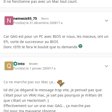
Il ne fonctionne pas avec un Mac tout court.
nemesis93_75
Banni
Posté(e)
le 31 décembre 2008
17 a
Car GAG est pour un PC avec BIOS or nous, les maceux, ont un
EFi, sorte de successeur au BIOS
Donc rEFIt te fera le boulot que tu demande
quinto
Ancien
Posté(e)
le 1 janvier 2009
17 a
Ca ne marche pas sur Mac ça...
lol dsl j'ai dégainé le message trop vite, je pensait pas que
c'était pour un VRAI mac, je sait pas pourquoi je m'étais dit
que c'était un Hackintosh :)
Effectivement sur un vrai mac GAG... ça marche pas
Dsl pour ma mauvaise réponse