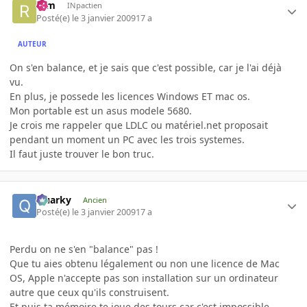
rem
INpactien
Posté(e)
le 3 janvier 2009
17 a
AUTEUR
On s'en balance, et je sais que c'est possible, car je l'ai déjà
vu.
En plus, je possede les licences Windows ET mac os.
Mon portable est un asus modele 5680.
Je crois me rappeler que LDLC ou matériel.net proposait
pendant un moment un PC avec les trois systemes.
Il faut juste trouver le bon truc.
Quarky
Ancien
Posté(e)
le 3 janvier 2009
17 a
Perdu on ne s'en "balance" pas !
Que tu aies obtenu légalement ou non une licence de Mac
OS, Apple n'accepte pas son installation sur un ordinateur
autre que ceux qu'ils construisent.
Et puis ta mémoire te joue des tours car c'est impossible