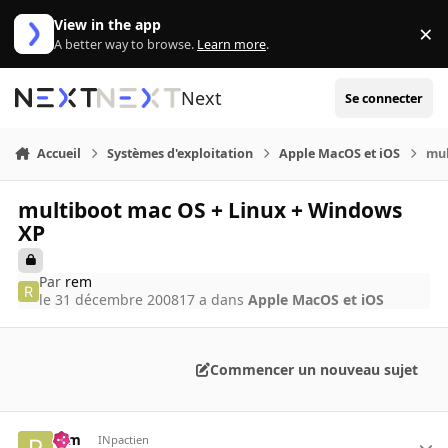
Aller au contenu
View in the app
×
Di
A better way to browse.
Learn more
.
Next
Se connecter
Accueil
Systèmes d'exploitation
Apple MacOS et iOS
mul
multiboot mac OS + Linux + Windows
XP
Par
rem
le 31 décembre 2008
17 a
dans
Apple MacOS et iOS
Commencer un nouveau sujet
rem
INpactien