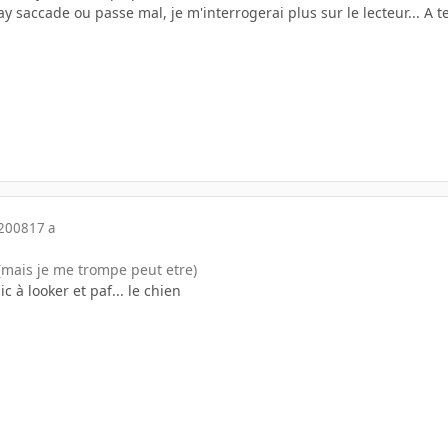
ay saccade ou passe mal, je m'interrogerai plus sur le lecteur... A te
 2008
17 a
 (mais je me trompe peut etre)
pic à looker et paf... le chien