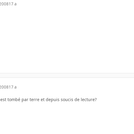
 2008
17 a
 2008
17 a
3 est tombé par terre et depuis soucis de lecture?