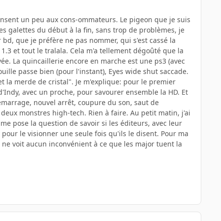
 pensent un peu aux cons-ommateurs. Le pigeon que je suis
es galettes du début à la fin, sans trop de problèmes, je
r bd, que je préfère ne pas nommer, qui s'est cassé la
3 et tout le tralala. Cela m'a tellement dégoûté que la
ée. La quincaillerie encore en marche est une ps3 (avec
touille passe bien (pour l'instant), Eyes wide shut saccade.
 et la merde de cristal". Je m'explique: pour le premier
 d'Indy, avec un proche, pour savourer ensemble la HD. Et
démarrage, nouvel arrêt, coupure du son, saut de
deux monstres high-tech. Rien à faire. Au petit matin, j'ai
e me pose la question de savoir si les éditeurs, avec leur
pour le visionner une seule fois qu'ils le disent. Pour ma
s ne voit aucun inconvénient à ce que les major tuent la