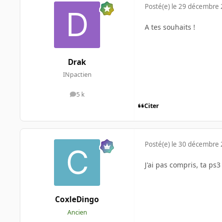
Posté(e)
le 29 décembre
A tes souhaits !
Drak
INpactien
5 k
messages
Citer
Posté(e)
le 30 décembre
J'ai pas compris, ta ps
CoxleDingo
Ancien