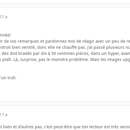
17 a
année!
ier de vos remarques et pardonnez-moi de réagir avec un peu de ret
ndroit bien ventilé, donc elle ne chauffe pas. J'ai passé plusieurs n
c des dvd bradés par dix à 50 centimes pièces, dans un hyper, avan
s plaît. Là, surprise, pas le moindre problème. Mais les images upgr
'un troll.
17 a
t bien et d'autres pas, c'est peut-être que ton lecteur est très sensi