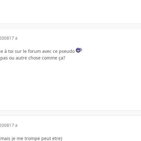
 2008
17 a
ie à toi sur le forum avec ce pseudo
e pas ou autre chose comme ça?
 2008
17 a
 (mais je me trompe peut etre)