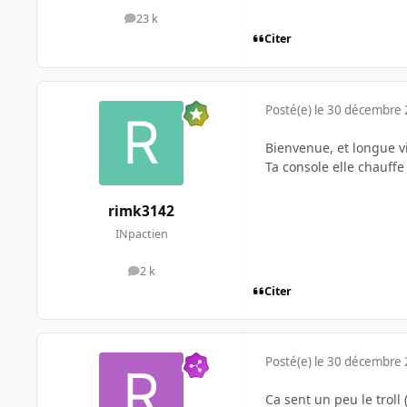
23 k
messages
Citer
Posté(e)
le 30 décembre
Bienvenue, et longue v
Ta console elle chauff
rimk3142
INpactien
2 k
messages
Citer
Posté(e)
le 30 décembre
Ca sent un peu le troll