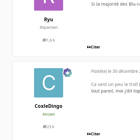
Si la majorité des Blu-r
Ryu
INpactien
1,6 k
messages
Citer
Posté(e)
le 30 décembre
Ca sent un peu le troll
tout pareil, moi j'dit to
CoxleDingo
Ancien
23 k
messages
Citer