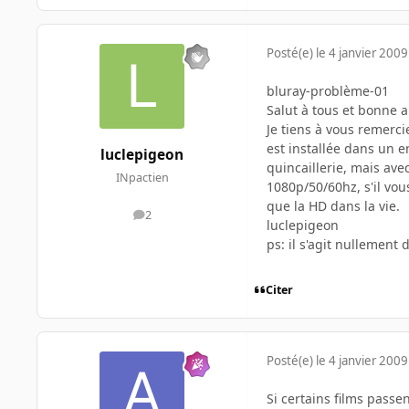
Posté(e)
le 4 janvier 2009
bluray-problème-01
Salut à tous et bonne 
Je tiens à vous remerc
est installée dans un e
luclepigeon
quincaillerie, mais ave
INpactien
1080p/50/60hz, s'il vou
que la HD dans la vie.
2
messages
luclepigeon
ps: il s'agit nullement d
Citer
Posté(e)
le 4 janvier 2009
Si certains films passen