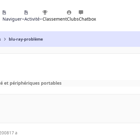
Naviguer
Activité
Classement
Clubs
Chatbox
s
blu-ray-problème
té et périphériques portables
 2008
17 a