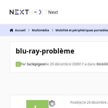
Aller au contenu
Next
Accueil
Multimédia
Mobilité et périphériques portable
blu-ray-problème
Par
luclepigeon
le 29 décembre 2008
17 a
dans
Mobili
Posté(e)
le 29 décembre