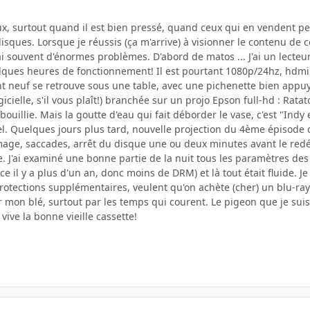
leux, surtout quand il est bien pressé, quand ceux qui en vendent
sques. Lorsque je réussis (ça m'arrive) à visionner le contenu de c
ai souvent d'énormes problèmes. D'abord de matos ... J'ai un lecteu
ques heures de fonctionnement! Il est pourtant 1080p/24hz, hdmi 1.
t neuf se retrouve sous une table, avec une pichenette bien appuy
icielle, s'il vous plaît!) branchée sur un projo Epson full-hd : Rata
 bouillie. Mais la goutte d'eau qui fait déborder le vase, c'est "Indy
kel. Quelques jours plus tard, nouvelle projection du 4ème épisode
d'image, saccades, arrêt du disque une ou deux minutes avant le re
e. J'ai examiné une bonne partie de la nuit tous les paramètres des 
ce il y a plus d'un an, donc moins de DRM) et là tout était fluide. J
rotections supplémentaires, veulent qu'on achète (cher) un blu-ray 
er mon blé, surtout par les temps qui courent. Le pigeon que je sui
 vive la bonne vieille cassette!