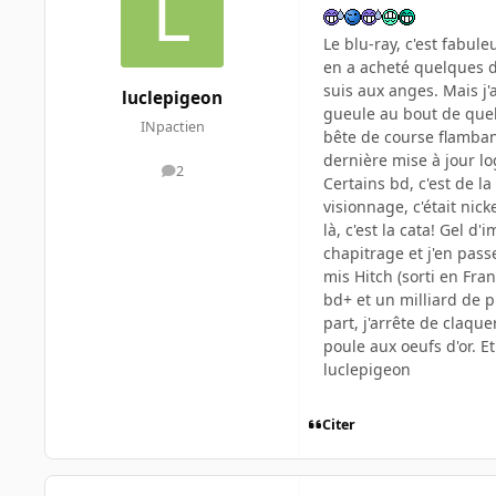
Le blu-ray, c'est fabu
en a acheté quelques di
suis aux anges. Mais j'
luclepigeon
gueule au bout de quel
INpactien
bête de course flamban
dernière mise à jour log
2
messages
Certains bd, c'est de la
visionnage, c'était nic
là, c'est la cata! Gel 
chapitrage et j'en pass
mis Hitch (sorti en Fran
bd+ et un milliard de p
part, j'arrête de claqu
poule aux oeufs d'or. Et
luclepigeon
Citer