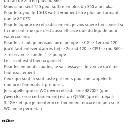
un rad de 240 en plus du 360.
Mais si un seul 120 peut suffire en plus du 360 alors ok...
Pour le tuyau, le 10/13 va-t-il vraiment être plus performant
que le 8/10???
Pour le liquide de refroidissement, je vais suivre ton conseil si
tu me confirme que c'est aussi efficace que du liquide pour
watercooling.
Pour le circuit, je pensais faire: pompe -> CG -> 1er rad 120
(qu'il faut enlever d'après toi) -> 2e rad 120 -> CPU -> rad 360 -
> réservoir -> sonde t° -> pompe
Le circuit est-il bien organisé?
Pour les embouts coudés, je vais essayer de voir ce qu'il me
faut exactement
Ceux qui sont là sont juste présents pour me rappeler le
nombre d'embouts à prendre...
Je rappelle que ce WC devra refroidir une 4870X2 (que
j'overclockerai certainement) est un Q9550 (qui est déjà à
3.4GHz et que je monterai certainement encore un peu si le
WC me le permet...)
Citer