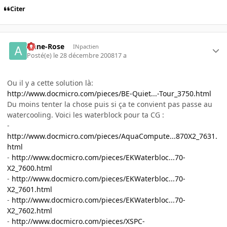
Citer
Anne-Rose
INpactien
Posté(e)
le 28 décembre 2008
17 a
Ou il y a cette solution là:
http://www.docmicro.com/pieces/BE-Quiet...-Tour_3750.html
Du moins tenter la chose puis si ça te convient pas passe au
watercooling. Voici les waterblock pour ta CG :
-
http://www.docmicro.com/pieces/AquaCompute...870X2_7631.
html
-
http://www.docmicro.com/pieces/EKWaterbloc...70-
X2_7600.html
-
http://www.docmicro.com/pieces/EKWaterbloc...70-
X2_7601.html
-
http://www.docmicro.com/pieces/EKWaterbloc...70-
X2_7602.html
-
http://www.docmicro.com/pieces/XSPC-