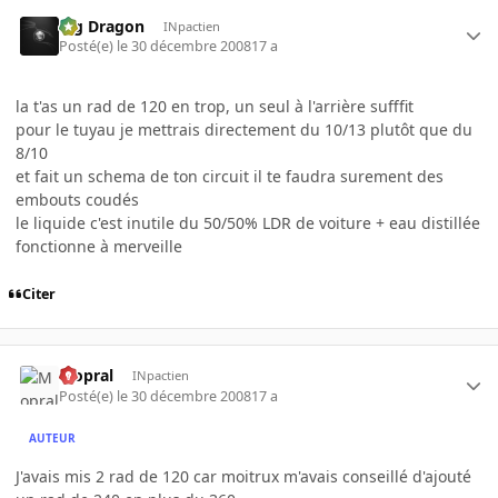
Big Dragon
INpactien
Posté(e)
le 30 décembre 2008
17 a
la t'as un rad de 120 en trop, un seul à l'arrière sufffit
pour le tuyau je mettrais directement du 10/13 plutôt que du
8/10
et fait un schema de ton circuit il te faudra surement des
embouts coudés
le liquide c'est inutile du 50/50% LDR de voiture + eau distillée
fonctionne à merveille
Citer
Mopral
INpactien
Posté(e)
le 30 décembre 2008
17 a
AUTEUR
J'avais mis 2 rad de 120 car moitrux m'avais conseillé d'ajouté