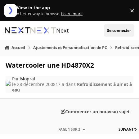
Aller au contenu
View in the app
×
Di
A better way to browse.
Learn more
.
Next
Se connecter
Accueil
Ajustements et Personnalisation de PC
Refroidissem
Watercooler une HD4870X2
Par
Mopral
le 28 décembre 2008
17 a
dans
Refroidissement à air et à
eau
Commencer un nouveau sujet
PAGE 1 SUR 2
SUIVANT