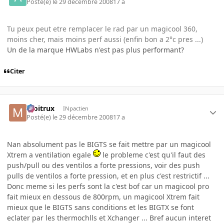
Posté(e)
le 29 décembre 2008
17 a
Tu peux peut etre remplacer le rad par un magicool 360,
moins cher, mais moins perf aussi (enfin bon a 2°c pres ...)
Un de la marque HWLabs n'est pas plus performant?
Citer
moitrux
INpactien
Posté(e)
le 29 décembre 2008
17 a
Nan absolument pas le BIGTS se fait mettre par un magicool
Xtrem a ventilation egale
le probleme c'est qu'il faut des
push/pull ou des ventilos a forte pressions, voir des push
pulls de ventilos a forte pression, et en plus c'est restrictif ...
Donc meme si les perfs sont la c'est bof car un magicool pro
fait mieux en dessous de 800rpm, un magicool Xtrem fait
mieux que le BIGTS sans conditions et les BIGTX se font
eclater par les thermochlls et Xchanger ... Bref aucun interet