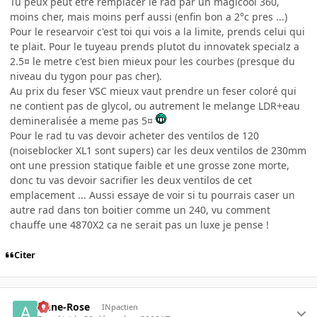
Tu peux peut etre remplacer le rad par un magicool 360,
moins cher, mais moins perf aussi (enfin bon a 2°c pres ...)
Pour le researvoir c'est toi qui vois a la limite, prends celui qui
te plait. Pour le tuyeau prends plutot du innovatek specialz a
2.5¤ le metre c'est bien mieux pour les courbes (presque du
niveau du tygon pour pas cher).
Au prix du feser VSC mieux vaut prendre un feser coloré qui
ne contient pas de glycol, ou autrement le melange LDR+eau
demineralisée a meme pas 5¤
Pour le rad tu vas devoir acheter des ventilos de 120
(noiseblocker XL1 sont supers) car les deux ventilos de 230mm
ont une pression statique faible et une grosse zone morte,
donc tu vas devoir sacrifier les deux ventilos de cet
emplacement ... Aussi essaye de voir si tu pourrais caser un
autre rad dans ton boitier comme un 240, vu comment
chauffe une 4870X2 ca ne serait pas un luxe je pense !
Citer
Anne-Rose
INpactien