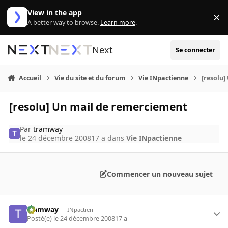
Aller au contenu
View in the app
×
Di
A better way to browse.
Learn more
.
Next
Se connecter
Accueil
Vie du site et du forum
Vie INpactienne
[resolu
[resolu] Un mail de remerciement
Par
tramway
le 24 décembre 2008
17 a
dans
Vie INpactienne
Commencer un nouveau sujet
tramway
INpactien
Posté(e)
le 24 décembre 2008
17 a