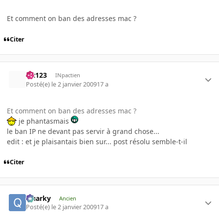
Et comment on ban des adresses mac ?
Citer
lut123
INpactien
Posté(e)
le 2 janvier 2009
17 a
Et comment on ban des adresses mac ?
je phantasmais
le ban IP ne devant pas servir à grand chose...
edit : et je plaisantais bien sur... post résolu semble-t-il
Citer
Quarky
Ancien
Posté(e)
le 2 janvier 2009
17 a