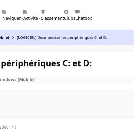
Naviguer
Activité
Classement
Clubs
Chatbox
bile)
[LOGICIEL] Deconnecter les périphériques C: et D:
périphériques C: et D:
Windows (Mobile)
 2008
17 a