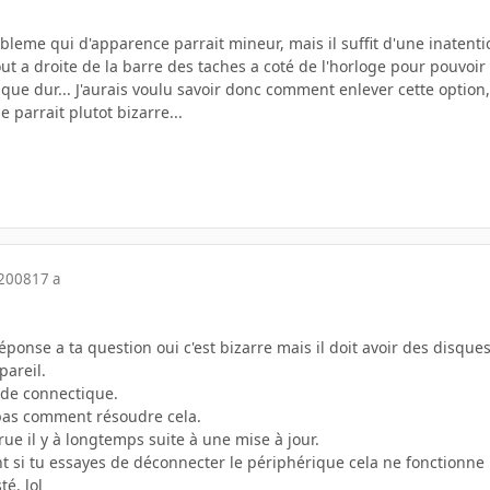
obleme qui d'apparence parrait mineur, mais il suffit d'une inatentio
 tout a droite de la barre des taches a coté de l'horloge pour pouvo
que dur... J'aurais voulu savoir donc comment enlever cette option
parrait plutot bizarre...
 2008
17 a
ponse a ta question oui c'est bizarre mais il doit avoir des disques
pareil.
de connectique.
pas comment résoudre cela.
rue il y à longtemps suite à une mise à jour.
 si tu essayes de déconnecter le périphérique cela ne fonctionne p
té. lol