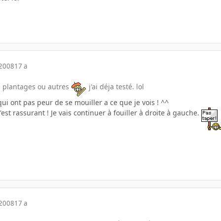
 2008
17 a
e plantages ou autres
j'ai déja testé. lol
ui ont pas peur de se mouiller a ce que je vois ! ^^
'est rassurant ! Je vais continuer à fouiller à droite à gauche.
 2008
17 a