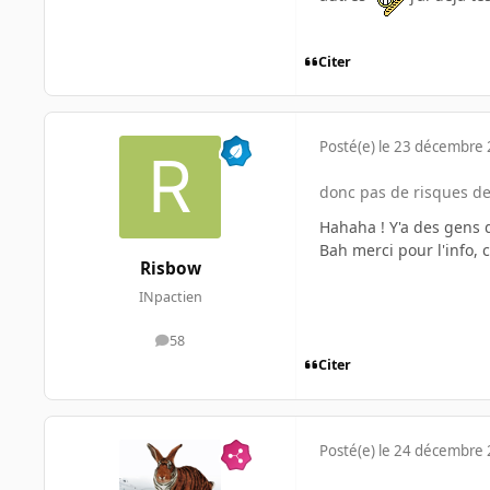
Citer
Posté(e)
le 23 décembre
donc pas de risques d
Hahaha ! Y'a des gens q
Bah merci pour l'info, c
Risbow
INpactien
58
messages
Citer
Posté(e)
le 24 décembre