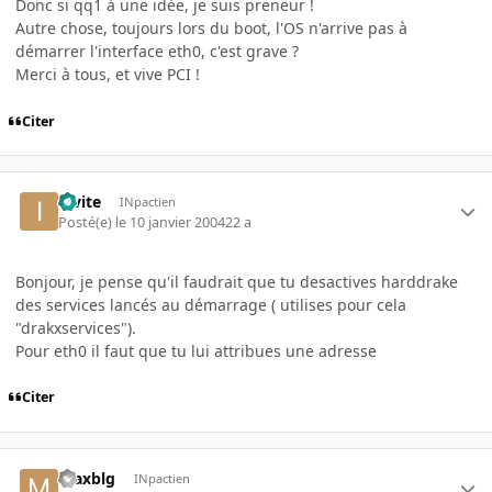
Donc si qq1 à une idée, je suis preneur !
Autre chose, toujours lors du boot, l'OS n'arrive pas à
démarrer l'interface eth0, c'est grave ?
Merci à tous, et vive PCI !
Citer
invite
INpactien
Posté(e)
le 10 janvier 2004
22 a
Bonjour, je pense qu'il faudrait que tu desactives harddrake
des services lancés au démarrage ( utilises pour cela
"drakxservices").
Pour eth0 il faut que tu lui attribues une adresse
Citer
maxblg
INpactien