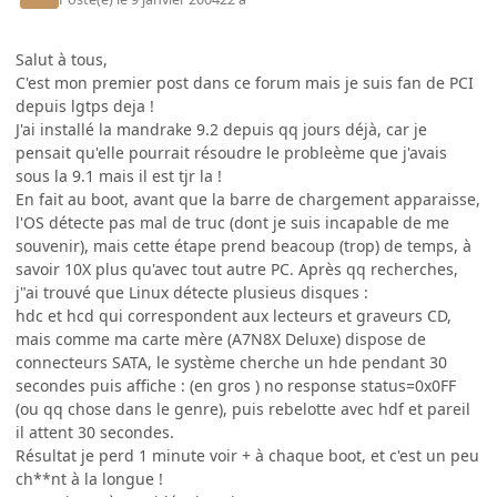
Salut à tous,
C'est mon premier post dans ce forum mais je suis fan de PCI
depuis lgtps deja !
J'ai installé la mandrake 9.2 depuis qq jours déjà, car je
pensait qu'elle pourrait résoudre le probleème que j'avais
sous la 9.1 mais il est tjr la !
En fait au boot, avant que la barre de chargement apparaisse,
l'OS détecte pas mal de truc (dont je suis incapable de me
souvenir), mais cette étape prend beacoup (trop) de temps, à
savoir 10X plus qu'avec tout autre PC. Après qq recherches,
j"ai trouvé que Linux détecte plusieus disques :
hdc et hcd qui correspondent aux lecteurs et graveurs CD,
mais comme ma carte mère (A7N8X Deluxe) dispose de
connecteurs SATA, le système cherche un hde pendant 30
secondes puis affiche : (en gros ) no response status=0x0FF
(ou qq chose dans le genre), puis rebelotte avec hdf et pareil
il attent 30 secondes.
Résultat je perd 1 minute voir + à chaque boot, et c'est un peu
ch**nt à la longue !