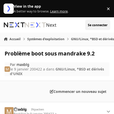
Aller au contenu
View in the app
×
Di
A better way to browse.
Learn more
.
Next
Se connecter
Accueil
Systèmes d'exploitation
GNU/Linux, *BSD et dérivé
Problème boot sous mandrake 9.2
Par
maxblg
le 9 janvier 2004
22 a
dans
GNU/Linux, *BSD et dérivés
d'UNIX
Commencer un nouveau sujet
maxblg
INpactien
Posté(e)
le 9 janvier 2004
22 a