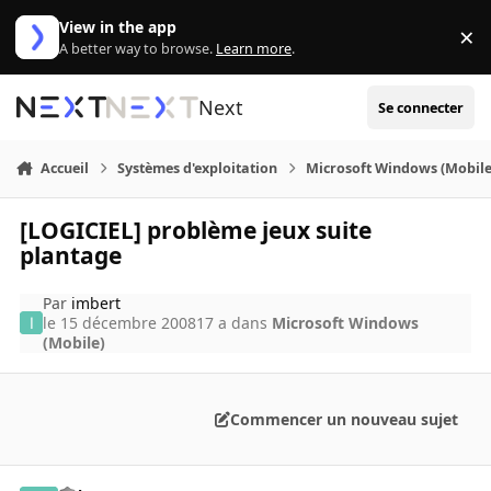
Aller au contenu
View in the app
×
Di
A better way to browse.
Learn more
.
Next
Se connecter
Accueil
Systèmes d'exploitation
Microsoft Windows (Mobile
[LOGICIEL] problème jeux suite
plantage
Par
imbert
le 15 décembre 2008
17 a
dans
Microsoft Windows
(Mobile)
Commencer un nouveau sujet