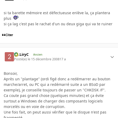
si ta barette mémoire est défectueuse enlève la, ça plantera
plus
si ça lag c'est pas le rachat d'un ou deux giga qui va te ruiner
Citer
2C.LiryC
Ancien
Posté(e)
le 15 décembre 2008
17 a
Bonsoir,
Après un "plantage" (ordi figé donc a redémarrer au bouton
marche/arret, ou PC qui a redémarré suite a un BSoD par
exemple), je conseille toujours de passer un "CHKDSK /F".
Ca coute pas grand chose (quelques minutes) et ça évite
surtout a Windows de charger des composants logiciels
morcelés ou en voie de corruption.
Une fois fait, on peut aussi vérifier que le disque n'est pas
fragmenté...