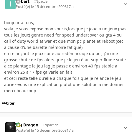
imbert
INpactien
Posté(e)
le 15 décembre 2008
17 a
bonjour a tous,
voila je vous expose mon soucis,lorsque je joue a un jeux (pas
tous les jeux) genre need for speed undercover ou gta 4 ou
call of duty world at war et que mon pc plante et reboot (ceci
a cause d'une barette mémoire fatigué)
en relançant le jeux suite au redémarrage du pc , j'ai une
grosse chute de fps alors que je le jeu était super fluide suite
a ce plantage le jeu lag je passe d'environ 40 fps stable a
environ 25 a 17 fps ça varie en fait
et ceci reste telle qu'elle a chaque fois que je relançe le jeu
auriez-vous une explication plutot une solution a me donner
merci beaucoup
Citer
Big Dragon
INpactien
Posté(e)
le 15 décembre 2008
17 a