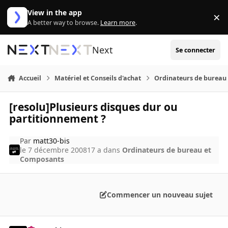
Aller au contenu
View in the app
×
Di
A better way to browse.
Learn more
.
Next
Se connecter
Accueil
Matériel et Conseils d'achat
Ordinateurs de bureau
[resolu]Plusieurs disques dur ou
partitionnement ?
Par
matt30-bis
le 7 décembre 2008
17 a
dans
Ordinateurs de bureau et
Composants
Commencer un nouveau sujet