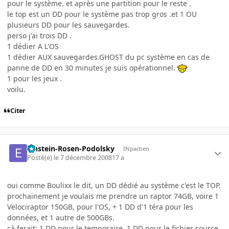
pour le système. et après une partition pour le reste .
le top est un DD pour le système pas trop gros .et 1 OU
plusieurs DD pour les sauvegardes.
perso j'ai trois DD .
1 dédier A L'OS
1 dédier AUX sauvegardes.GHOST du pc système en cas de
panne de DD en 30 minutes je suis opérationnel.
1 pour les jeux .
voilu.
Citer
Einstein-Rosen-Podolsky
INpactien
Posté(e)
le 7 décembre 2008
17 a
oui comme Boulixx le dit, un DD dédié au système c'est le TOP.
prochainement je voulais me prendre un raptor 74GB, voire 1
Velociraptor 150GB, pour l'OS, + 1 DD d'1 téra pour les
données, et 1 autre de 500GBs.
çà ferait: 1 DD pour le temporaire, 1 DD pour le fichier source