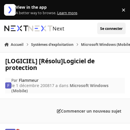
Aller au contenu
View in the app
×
Di
A better way to browse.
Learn more
.
Next
Se connecter
Accueil
Systèmes d'exploitation
Microsoft Windows (Mobile
[LOGICIEL] [Résolu]Logiciel de
protection
Par
Flammeur
le 1 décembre 2008
17 a
dans
Microsoft Windows
(Mobile)
Commencer un nouveau sujet