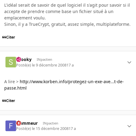
L'idéal serait de savoir de quel logiciel il s'agit pour savoir si il
accepte de prendre comme base un fichier situé à un
emplacement voulu.
Sinon, il y a TrueCrypt, gratuit, assez simple, multiplateforme.
Citer
snooky
INpactien
Posté(e)
le 9 décembre 2008
17 a
A lire >
http://www.korben.info/protegez-un-exe-ave...t-de-
passe.html
Citer
Flammeur
INpactien
Posté(e)
le 15 décembre 2008
17 a