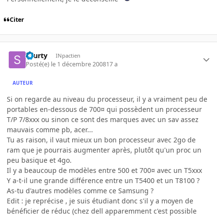
Citer
skurty
INpactien
Posté(e)
le 1 décembre 2008
17 a
AUTEUR
Si on regarde au niveau du processeur, il y a vraiment peu de
portables en-dessous de 700¤ qui possèdent un processeur
T/P 7/8xxx ou sinon ce sont des marques avec un sav assez
mauvais comme pb, acer...
Tu as raison, il vaut mieux un bon processeur avec 2go de
ram que je pourrais augmenter après, plutôt qu'un proc un
peu basique et 4go.
Il y a beaucoup de modèles entre 500 et 700¤ avec un T5xxx
Y a-t-il une grande différence entre un T5400 et un T8100 ?
As-tu d'autres modèles comme ce Samsung ?
Edit : je reprécise , je suis étudiant donc s'il y a moyen de
bénéficier de réduc (chez dell apparemment c'est possible