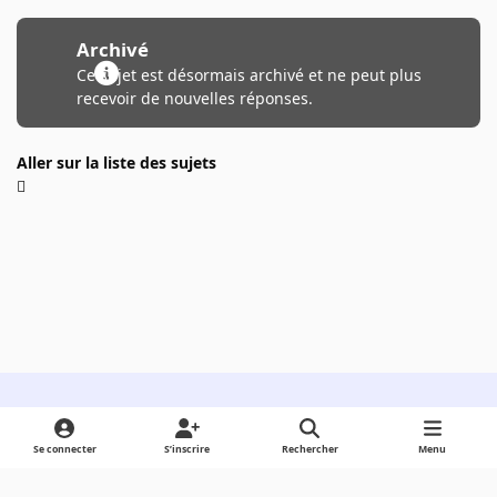
Archivé
Ce sujet est désormais archivé et ne peut plus
recevoir de nouvelles réponses.
Aller sur la liste des sujets
Light Mode
Dark Mode
System Preference
Se connecter
S’inscrire
Rechercher
Menu
Langue
Cookies