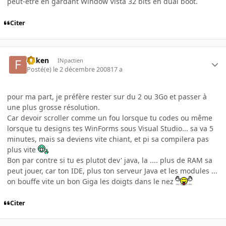
peut-être en gardant Window Vista 32 bits en dual boot.
Citer
folken
INpactien
Posté(e)
le 2 décembre 2008
17 a
pour ma part, je préfère rester sur du 2 ou 3Go et passer à
une plus grosse résolution.
Car devoir scroller comme un fou lorsque tu codes ou même
lorsque tu designs tes WinForms sous Visual Studio... sa va 5
minutes, mais sa deviens vite chiant, et pi sa compilera pas
plus vite
Bon par contre si tu es plutot dev' java, la .... plus de RAM sa
peut jouer, car ton IDE, plus ton serveur Java et les modules ...
on bouffe vite un bon Giga les doigts dans le nez
Citer