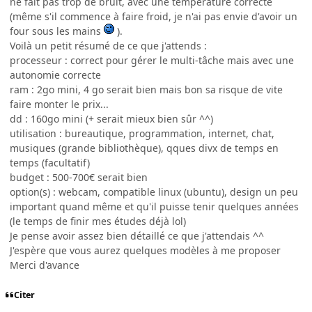
ne fait pas trop de bruit, avec une température correcte
(même s'il commence à faire froid, je n'ai pas envie d'avoir un
four sous les mains
).
Voilà un petit résumé de ce que j'attends :
processeur : correct pour gérer le multi-tâche mais avec une
autonomie correcte
ram : 2go mini, 4 go serait bien mais bon sa risque de vite
faire monter le prix...
dd : 160go mini (+ serait mieux bien sûr ^^)
utilisation : bureautique, programmation, internet, chat,
musiques (grande bibliothèque), qques divx de temps en
temps (facultatif)
budget : 500-700€ serait bien
option(s) : webcam, compatible linux (ubuntu), design un peu
important quand même et qu'il puisse tenir quelques années
(le temps de finir mes études déjà lol)
Je pense avoir assez bien détaillé ce que j'attendais ^^
J'espère que vous aurez quelques modèles à me proposer
Merci d'avance
Citer