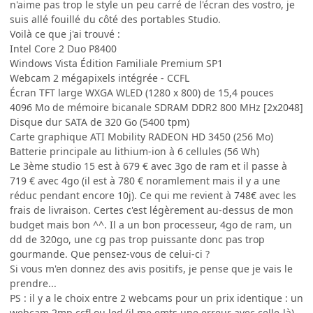
n'aime pas trop le style un peu carré de l'écran des vostro, je
suis allé fouillé du côté des portables Studio.
Voilà ce que j'ai trouvé :
Intel Core 2 Duo P8400
Windows Vista Édition Familiale Premium SP1
Webcam 2 mégapixels intégrée - CCFL
Écran TFT large WXGA WLED (1280 x 800) de 15,4 pouces
4096 Mo de mémoire bicanale SDRAM DDR2 800 MHz [2x2048]
Disque dur SATA de 320 Go (5400 tpm)
Carte graphique ATI Mobility RADEON HD 3450 (256 Mo)
Batterie principale au lithium-ion à 6 cellules (56 Wh)
Le 3ème studio 15 est à 679 € avec 3go de ram et il passe à
719 € avec 4go (il est à 780 € noramlement mais il y a une
réduc pendant encore 10j). Ce qui me revient à 748€ avec les
frais de livraison. Certes c'est légèrement au-dessus de mon
budget mais bon ^^. Il a un bon processeur, 4go de ram, un
dd de 320go, une cg pas trop puissante donc pas trop
gourmande. Que pensez-vous de celui-ci ?
Si vous m'en donnez des avis positifs, je pense que je vais le
prendre...
PS : il y a le choix entre 2 webcams pour un prix identique : un
webcam 2mp ccfl ou led (il me emts une erreur avec celle-là)