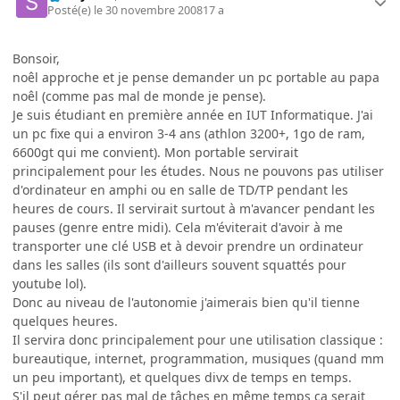
Posté(e)
le 30 novembre 2008
17 a
Bonsoir,
noêl approche et je pense demander un pc portable au papa
noêl (comme pas mal de monde je pense).
Je suis étudiant en première année en IUT Informatique. J'ai
un pc fixe qui a environ 3-4 ans (athlon 3200+, 1go de ram,
6600gt qui me convient). Mon portable servirait
principalement pour les études. Nous ne pouvons pas utiliser
d'ordinateur en amphi ou en salle de TD/TP pendant les
heures de cours. Il servirait surtout à m'avancer pendant les
pauses (genre entre midi). Cela m'éviterait d'avoir à me
transporter une clé USB et à devoir prendre un ordinateur
dans les salles (ils sont d'ailleurs souvent squattés pour
youtube lol).
Donc au niveau de l'autonomie j'aimerais bien qu'il tienne
quelques heures.
Il servira donc principalement pour une utilisation classique :
bureautique, internet, programmation, musiques (quand mm
un peu important), et quelques divx de temps en temps.
S'il peut gérer pas mal de tâches en même temps ça serait