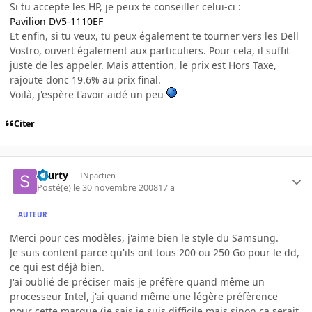
Si tu accepte les HP, je peux te conseiller celui-ci :
Pavilion DV5-1110EF
Et enfin, si tu veux, tu peux également te tourner vers les Dell
Vostro, ouvert également aux particuliers. Pour cela, il suffit
juste de les appeler. Mais attention, le prix est Hors Taxe,
rajoute donc 19.6% au prix final.
Voilà, j'espère t'avoir aidé un peu
Citer
skurty
INpactien
Posté(e)
le 30 novembre 2008
17 a
AUTEUR
Merci pour ces modèles, j'aime bien le style du Samsung.
Je suis content parce qu'ils ont tous 200 ou 250 Go pour le dd,
ce qui est déjà bien.
J'ai oublié de préciser mais je préfère quand même un
processeur Intel, j'ai quand même une légère préfèrence
pour cette marque (je sais je suis difficile mais sinon ça serait