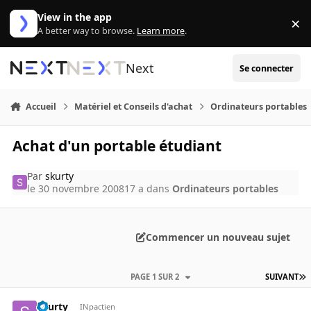
Aller au contenu
View in the app
×
Di
A better way to browse.
Learn more
.
Next
Se connecter
Accueil
Matériel et Conseils d'achat
Ordinateurs portables
Achat d'un portable étudiant
Par
skurty
le 30 novembre 2008
17 a
dans
Ordinateurs portables
Commencer un nouveau sujet
PAGE 1 SUR 2
SUIVANT
skurty
INpactien