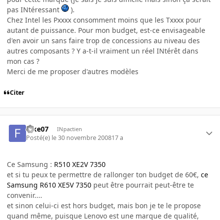
pas INtéressant
).
Chez Intel les Pxxxx consomment moins que les Txxxx pour
autant de puissance. Pour mon budget, est-ce envisageable
d'en avoir un sans faire trop de concessions au niveau des
autres composants ? Y a-t-il vraiment un réel INtérêt dans
mon cas ?
Merci de me proposer d'autres modèles
Citer
fake07
INpactien
Posté(e)
le 30 novembre 2008
17 a
Ce Samsung :
R510 XE2V 7350
et si tu peux te permettre de rallonger ton budget de 60€,
ce
Samsung R610 XE5V 7350
peut être pourrait peut-être te
convenir....
et sinon celui-ci est hors budget, mais bon je te le propose
quand même, puisque Lenovo est une marque de qualité,