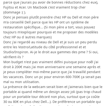
parce que j'aurais pu avoir de bonnes réductions chez eux),
Fujitsu et Acer. Un Macbook c'est vraiment trop cher
(dommage :( ).
Donc je pensais plutôt prendre chez HP ou Dell et mon père
m'a conseillé Dell parce que les HP ont un système de
restauration spécifique... (Si mon père a tort, vous pouvez
toujours m'expliquer pourquoi et me proposer des modèles
chez HP ou d 'autres marques)
Donc j'ai regardé au niveau de Dell et je suis un peu perdu
entre les Vostro/Latitude du côté professionnel et et
Studio/Inspiron. Ai-je le droit aux gammes des pme ? Si oui,
vérifient-ils ?
Mon budget n'est pas vraiment défini puisque pour noêl j'ai
droit à 200€ mais j'ai mon anniversaire une semaine après et
je peux compléter moi-même parce que j'ai travaillé pendant
les vacances. Donc un pc pour environ 600-700€ ça serait pas
mal vu mon utilisation.
La présence de la webcam serait bien et j'aimerais bien que le
portable ai quand même un design assez joli (pas trop chaud
pour un portable tour décoré non plus, surtout que ça coûte
30 ou 80€ en plus chez Dell...). De préférence un portable qui