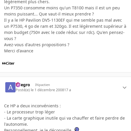
légèrement plus chers.
Un P7350 consomme moins qu'un T8100 mais il est un peu
moins puissant... Que vaut-il mieux prendre ?
Il y a le HP Pavilion DV5-1130EF qui me semble pas mal avec
un P7530, 4 go de ram et 320go. Il est légèrement supérieur à
mon budget (750¤ avec le code réduc sur rdc). Qu'en pensez-
vous ?
Avez-vous d'autres propositions ?
Merci d'avance
Citer
Allegro
INpactien
Posté(e)
le 1 décembre 2008
17 a
Ce HP a deux inconvénients :
- Le processeur trop léger
- La carte graphique inutile qui va chauffer et faire perdre de
l'autonomie.
Personnellement, je le déconseille