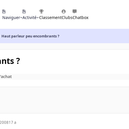
Naviguer
Activité
Classement
Clubs
Chatbox
Haut parleur peu encombrants ?
nts ?
'achat
 2008
17 a