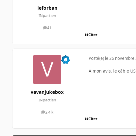
leforban
INpactien
41
messages
Citer
Posté(e)
le 26 novembre
A mon avis, le câble US
vavanjukebox
INpactien
2,4 k
messages
Citer