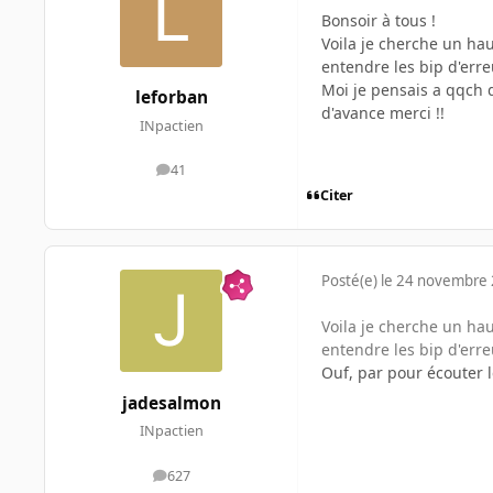
Bonsoir à tous !
Voila je cherche un ha
entendre les bip d'err
Moi je pensais a qqch de
leforban
d'avance merci !!
INpactien
41
messages
Citer
Posté(e)
le 24 novembre
Voila je cherche un ha
entendre les bip d'err
Ouf, par pour écouter 
jadesalmon
INpactien
627
messages