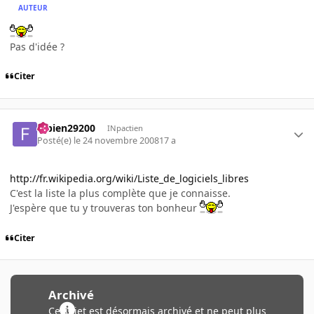
AUTEUR
Pas d'idée ?
Citer
fabien29200
INpactien
Posté(e)
le 24 novembre 2008
17 a
http://fr.wikipedia.org/wiki/Liste_de_logiciels_libres
C'est la liste la plus complète que je connaisse.
J'espère que tu y trouveras ton bonheur
Citer
Archivé
Ce sujet est désormais archivé et ne peut plus