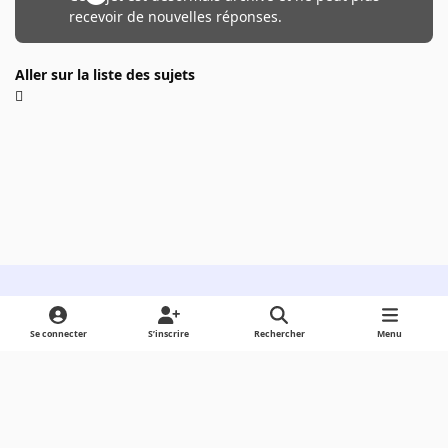
recevoir de nouvelles réponses.
Aller sur la liste des sujets
Light Mode
Dark Mode
System Preference
Se connecter
S’inscrire
Rechercher
Menu
Langue
Cookies
Powered by
Invision Community