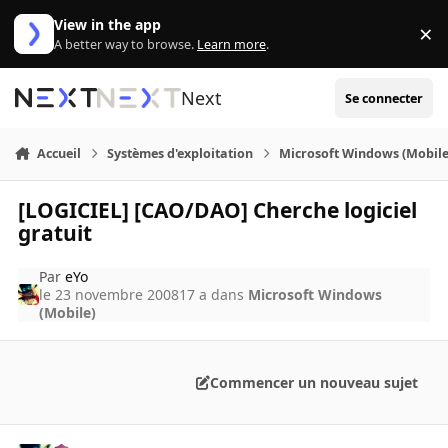
Aller au contenu
View in the app
×
Di
A better way to browse.
Learn more
.
Next
Se connecter
Accueil
Systèmes d'exploitation
Microsoft Windows (Mobile
[LOGICIEL] [CAO/DAO] Cherche logiciel
gratuit
Par
eYo
le 23 novembre 2008
17 a
dans
Microsoft Windows
(Mobile)
Commencer un nouveau sujet