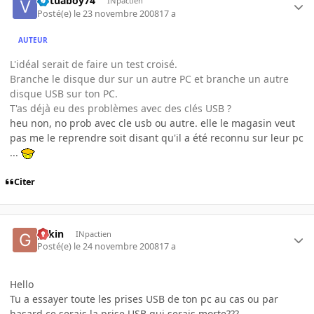
virtuaboy74
INpactien
Posté(e)
le 23 novembre 2008
17 a
AUTEUR
L'idéal serait de faire un test croisé.
Branche le disque dur sur un autre PC et branche un autre
disque USB sur ton PC.
T'as déjà eu des problèmes avec des clés USB ?
heu non, no prob avec cle usb ou autre. elle le magasin veut
pas me le reprendre soit disant qu'il a été reconnu sur leur pc
...
Citer
gskin
INpactien
Posté(e)
le 24 novembre 2008
17 a
Hello
Tu a essayer toute les prises USB de ton pc au cas ou par
hasard ce serais la prise USB qui serais morte???