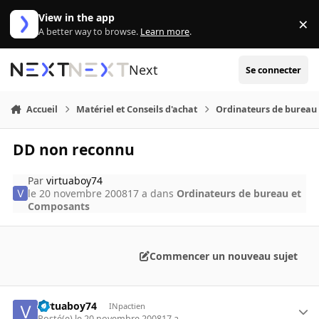
Aller au contenu
View in the app
×
Di
A better way to browse.
Learn more
.
Next
Se connecter
Accueil
Matériel et Conseils d'achat
Ordinateurs de bureau
DD non reconnu
Par
virtuaboy74
le 20 novembre 2008
17 a
dans
Ordinateurs de bureau et
Composants
Commencer un nouveau sujet
virtuaboy74
INpactien
Posté(e)
le 20 novembre 2008
17 a