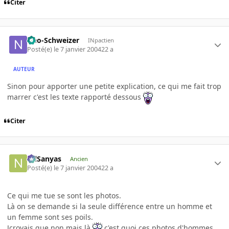
Citer
Neo-Schweizer
INpactien
Posté(e)
le 7 janvier 2004
22 a
AUTEUR
Sinon pour apporter une petite explication, ce qui me fait trop
marrer c'est les texte rapporté dessous
Citer
NilSanyas
Ancien
Posté(e)
le 7 janvier 2004
22 a
Ce qui me tue se sont les photos.
Là on se demande si la seule différence entre un homme et
un femme sont ses poils.
Jcroyais que non mais là
c'est quoi ces photos d'hommes