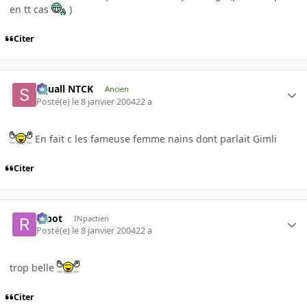
en tt cas
)
Citer
Squall NTCK
Ancien
Posté(e)
le 8 janvier 2004
22 a
En fait c les fameuse femme nains dont parlait Gimli
Citer
rabot
INpactien
Posté(e)
le 8 janvier 2004
22 a
trop belle
Citer