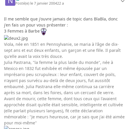
Posté(e)
le 7 janvier 2004
22 a
Il me semble que j'ouvre jamais de topic dans BlaBla, donc
j'en fais un pour vous présenter :
3 Femmes à Barbe
Viola, née en 1851 en Pennsylvanie, se maria à l'âge de dix-
sept ans et eut deux enfants, un garçon et une fille. Il paraît
qu'elle avait la voix très douce.
Julia Pastrana, "la femme la plus laide du monde", née à
Mexico en 1832 fut exhibée et même épousée par un
imprésario peu scrupuleux : leur enfant, couvert de poils,
n'ayant pas survécu au-delà de deux jours, fut aussitôt
embaumé. Julia Pastrana elle-même continua sa carrière
après sa mort, dans les foires, dans un cercueil de verre.
Avant de mourir, cette femme, dont tous ceux qui l'avaient
approchée disait qu'elle était sensible, intelligente et cultivée
(elle parlait plusieurs langues), fit cette déclaration
mémorable : "Je meurs heureuse, car je sais que j'ai été aimée
pour moi-même"