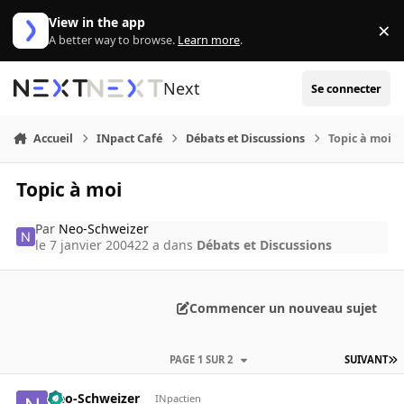
Aller au contenu
View in the app
×
Di
A better way to browse.
Learn more
.
Next
Se connecter
Accueil
INpact Café
Débats et Discussions
Topic à moi
Topic à moi
Par
Neo-Schweizer
le 7 janvier 2004
22 a
dans
Débats et Discussions
Commencer un nouveau sujet
PAGE 1 SUR 2
SUIVANT
Neo-Schweizer
INpactien