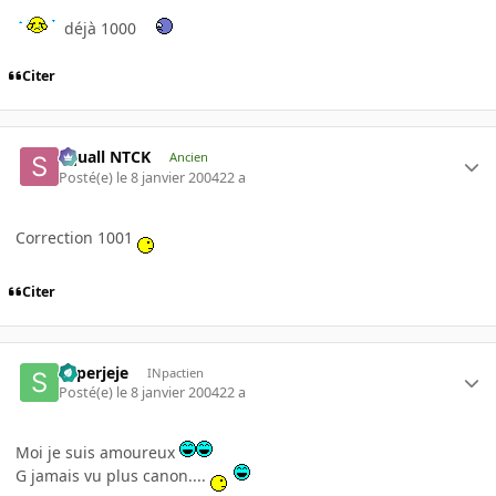
déjà 1000
Citer
Squall NTCK
Ancien
Posté(e)
le 8 janvier 2004
22 a
Correction 1001
Citer
superjeje
INpactien
Posté(e)
le 8 janvier 2004
22 a
Moi je suis amoureux
G jamais vu plus canon....