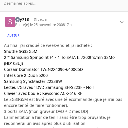
2 semaines après...
sky713
INpactien
Posté(e)
le 25 novembre 2008
17 a
AUTEUR
Au final j'ai craqué ce week-end et j'ai acheté :
Shuttle SG33G5M
2 * Samsung Spinpoint F1 - 1 To SATA II 7200trs/mn 32Mo
(HD103UJ)
Corsair Dominator TWIN2X4096-6400C5D
Intel Core 2 Duo E5200
Samsung SyncMaster 2233BW
Lecteur/Graveur DVD Samsung SH-S223F - Noir
Clavier avec boule : Keysonic ACK-616 RF
Le SG33G5M est livré avec une télécommande (que je n'ai pas
encore tenté de faire fontionner).
3 ports SATA (mon graveur DVD + 2 mes DD)
L'alimentation a l'air de tenir sans être trop bruyante, je
redonnerai un avis après plus d'utilisation.