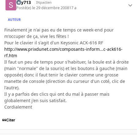
sky713
INpactien
Posté(e)
le 29 décembre 2008
17 a
AUTEUR
Finalement je n'ai pas eu de temps ce week-end pour
m'occuper de ça, vive les fêtes !
Pour le clavier il s'agit d'un Keysonic ACK-616 RF
http://www.prixdunet.com/composants-inform...c-ack616-
rf.htm
Il faut un peu de temps pour s'habituer, la boule est à droite
(main "normale" de la souris) et les boutons à gauche (main
opposée) donc il faut tenir le clavier comme une grosse
manette de console (direction du curseur d'un coté, clic de
l'autre).
Il y a parfois des clics qui ont du mal à passer mais
globalement j'en suis satisfait.
Cordialement
Citer