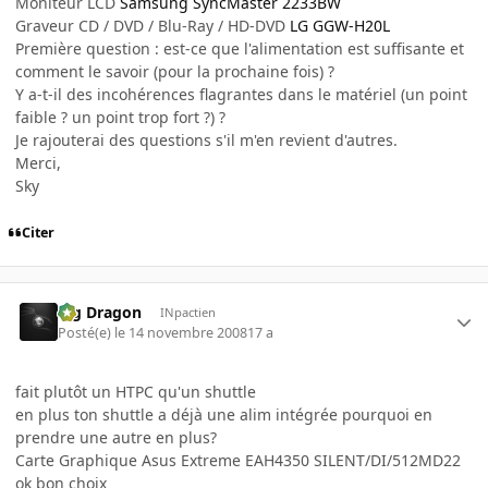
Moniteur LCD
Samsung SyncMaster 2233BW
Graveur CD / DVD / Blu-Ray / HD-DVD
LG GGW-H20L
Première question : est-ce que l'alimentation est suffisante et
comment le savoir (pour la prochaine fois) ?
Y a-t-il des incohérences flagrantes dans le matériel (un point
faible ? un point trop fort ?) ?
Je rajouterai des questions s'il m'en revient d'autres.
Merci,
Sky
Citer
Big Dragon
INpactien
Posté(e)
le 14 novembre 2008
17 a
fait plutôt un HTPC qu'un shuttle
en plus ton shuttle a déjà une alim intégrée pourquoi en
prendre une autre en plus?
Carte Graphique Asus Extreme EAH4350 SILENT/DI/512MD22
ok bon choix