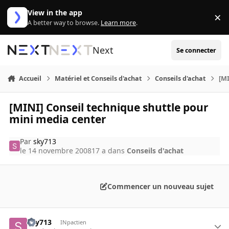
Aller au contenu
View in the app
×
Di
A better way to browse.
Learn more
.
Next
Se connecter
Accueil
Matériel et Conseils d'achat
Conseils d'achat
[MI
[MINI] Conseil technique shuttle pour
mini media center
Par
sky713
le 14 novembre 2008
17 a
dans
Conseils d'achat
Commencer un nouveau sujet
sky713
INpactien