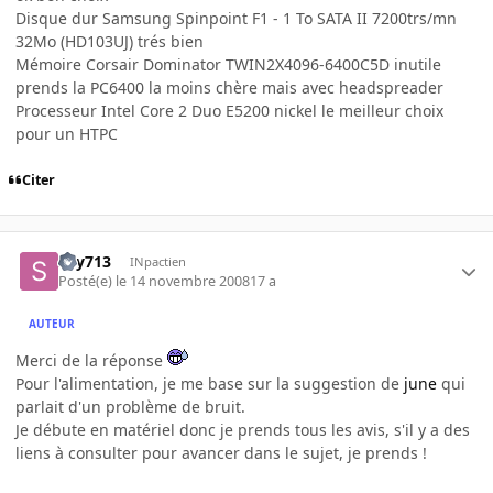
Disque dur Samsung Spinpoint F1 - 1 To SATA II 7200trs/mn
32Mo (HD103UJ) trés bien
Mémoire Corsair Dominator TWIN2X4096-6400C5D inutile
prends la PC6400 la moins chère mais avec headspreader
Processeur Intel Core 2 Duo E5200 nickel le meilleur choix
pour un HTPC
Citer
sky713
INpactien
Posté(e)
le 14 novembre 2008
17 a
AUTEUR
Merci de la réponse
Pour l'alimentation, je me base sur la suggestion de
june
qui
parlait d'un problème de bruit.
Je débute en matériel donc je prends tous les avis, s'il y a des
liens à consulter pour avancer dans le sujet, je prends !