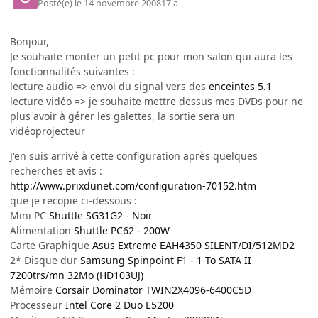
Posté(e)
le 14 novembre 2008
17 a
Bonjour,
Je souhaite monter un petit pc pour mon salon qui aura les
fonctionnalités suivantes :
lecture audio => envoi du signal vers des
enceintes 5.1
lecture vidéo => je souhaite mettre dessus mes DVDs pour ne
plus avoir à gérer les galettes, la sortie sera un
vidéoprojecteur
J'en suis arrivé à cette configuration après quelques
recherches et avis :
http://www.prixdunet.com/configuration-70152.htm
que je recopie ci-dessous :
Mini PC
Shuttle SG31G2 - Noir
Alimentation
Shuttle PC62 - 200W
Carte Graphique
Asus Extreme EAH4350 SILENT/DI/512MD2
2* Disque dur
Samsung Spinpoint F1 - 1 To SATA II
7200trs/mn 32Mo (HD103UJ)
Mémoire
Corsair Dominator TWIN2X4096-6400C5D
Processeur
Intel Core 2 Duo E5200