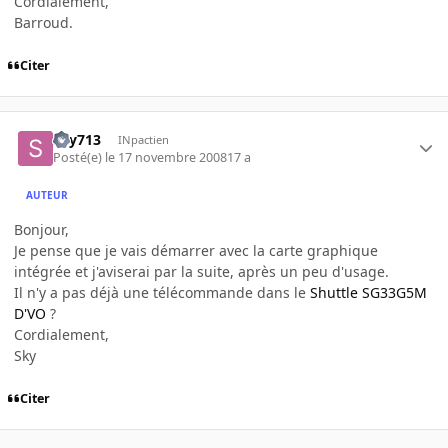
Cordialement,
Barroud.
Citer
sky713
INpactien
Posté(e)
le 17 novembre 2008
17 a
AUTEUR
Bonjour,
Je pense que je vais démarrer avec la carte graphique
intégrée et j'aviserai par la suite, après un peu d'usage.
Il n'y a pas déjà une télécommande dans le
Shuttle SG33G5M
D'VO
?
Cordialement,
Sky
Citer