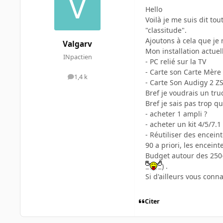
Hello
Voilà je me suis dit to
"classitude".
Ajoutons à cela que je n
Valgarv
Mon installation actuell
INpactien
- PC relié sur la TV
- Carte son Carte Mère 
1,4 k
messages
- Carte Son Audigy 2 ZS
Bref je voudrais un tru
Bref je sais pas trop quo
- acheter 1 ampli ?
- acheter un kit 4/5/7.1 
- Réutiliser des encein
90 a priori, les encein
Budget autour des 250-
) .
Si d'ailleurs vous conn
Citer