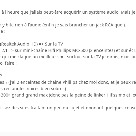
ut à l'heure que j'allais peut-être acquérir un système audio. Mais 
'y bite rien à l'audio (enfin je sais brancher un jack RCA quoi).
e :
(Realtek Audio HD) => Sur la TV
 2.1 => sur mini-chaîne Hifi Phillips MC-500 (2 enceintes) et sur éc
c qui me claque un meilleur son, surtout sur la TV je dirais, mais au
i faire :
?
tes ? (j'ai 2 enceintes de chaine Phillips chez moi donc, et je peux
tes rectangles noires bien sobres)
300¤ grand grand max (donc pas la peine de linker Hifissimo et leu
aissez des sites traitant un peu du sujet et donnant quelques consei