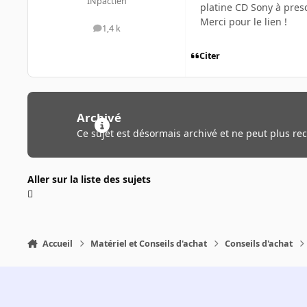
INpactien
platine CD Sony à presq
Merci pour le lien !
1,4 k
messages
Citer
Archivé
Ce sujet est désormais archivé et ne peut plus re
Aller sur la liste des sujets
Accueil
Matériel et Conseils d'achat
Conseils d'achat
Light Mode
Dark Mode
System Preference