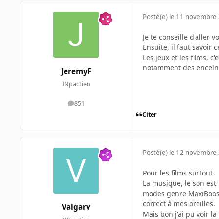
Posté(e)
le 11 novembre
Je te conseille d'aller
Ensuite, il faut savoir
Les jeux et les films, 
notamment des encein
JeremyF
INpactien
851
messages
Citer
Posté(e)
le 12 novembre
Pour les films surtout.
La musique, le son est
modes genre MaxiBoost 
correct à mes oreilles.
Valgarv
Mais bon j'ai pu voir l