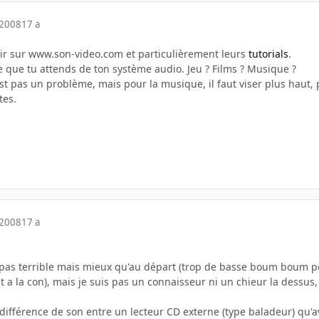
 2008
17 a
 voir sur www.son-video.com et particulièrement leurs
tutorials
.
 ce que tu attends de ton système audio. Jeu ? Films ? Musique ?
c'est pas un problème, mais pour la musique, il faut viser plus haut
tes.
 2008
17 a
 pas terrible mais mieux qu'au départ (trop de basse boum boum po
a la con), mais je suis pas un connaisseur ni un chieur la dessus
a différence de son entre un lecteur CD externe (type baladeur) qu'a