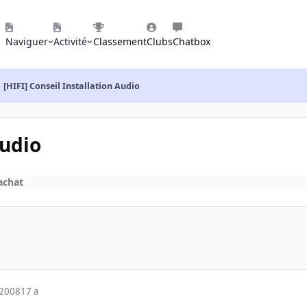
Naviguer
Activité
Classement
Clubs
Chatbox
[HIFI] Conseil Installation Audio
Audio
achat
 2008
17 a