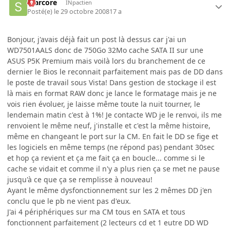
scarcore
INpactien
Posté(e)
le 29 octobre 2008
17 a
Bonjour, j'avais déjà fait un post là dessus car j'ai un
WD7501AALS donc de 750Go 32Mo cache SATA II sur une
ASUS P5K Premium mais voilà lors du branchement de ce
dernier le Bios le reconnait parfaitement mais pas de DD dans
le poste de travail sous Vista! Dans gestion de stockage il est
là mais en format RAW donc je lance le formatage mais je ne
vois rien évoluer, je laisse même toute la nuit tourner, le
lendemain matin c'est à 1%! Je contacte WD je le renvoi, ils me
renvoient le même neuf, j'installe et c'est la même histoire,
même en changeant le port sur la CM. En fait le DD se fige et
les logiciels en même temps (ne répond pas) pendant 30sec
et hop ça revient et ça me fait ça en boucle... comme si le
cache se vidait et comme il n'y a plus rien ça se met ne pause
jusqu'à ce que ça se remplisse à nouveau!
Ayant le même dysfonctionnement sur les 2 mêmes DD j'en
conclu que le pb ne vient pas d'eux.
J'ai 4 périphériques sur ma CM tous en SATA et tous
fonctionnent parfaitement (2 lecteurs cd et 1 eutre DD WD