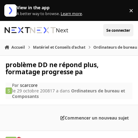
Aller au contenu
View in the app
×
Di
A better way to browse.
Learn more
.
Next
Se connecter
Accueil
Matériel et Conseils d'achat
Ordinateurs de bureau
problème DD ne répond plus,
formatage progresse pa
Par
scarcore
le 29 octobre 2008
17 a
dans
Ordinateurs de bureau et
Composants
Commencer un nouveau sujet